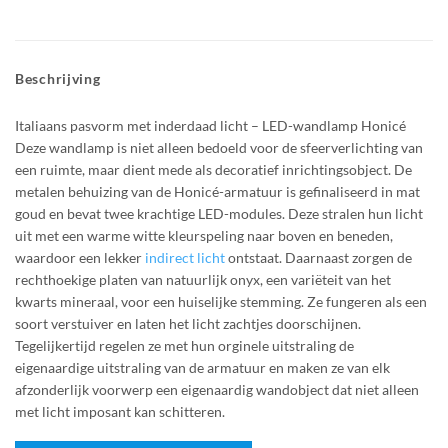
Beschrijving
Italiaans pasvorm met inderdaad licht – LED-wandlamp Honicé
Deze wandlamp is niet alleen bedoeld voor de sfeerverlichting van
een ruimte, maar dient mede als decoratief inrichtingsobject. De
metalen behuizing van de Honicé-armatuur is gefinaliseerd in mat
goud en bevat twee krachtige LED-modules. Deze stralen hun licht
uit met een warme witte kleurspeling naar boven en beneden,
waardoor een lekker
indirect licht
ontstaat. Daarnaast zorgen de
rechthoekige platen van natuurlijk onyx, een variëteit van het
kwarts mineraal, voor een huiselijke stemming. Ze fungeren als een
soort verstuiver en laten het licht zachtjes doorschijnen.
Tegelijkertijd regelen ze met hun orginele uitstraling de
eigenaardige uitstraling van de armatuur en maken ze van elk
afzonderlijk voorwerp een eigenaardig wandobject dat niet alleen
met licht imposant kan schitteren.