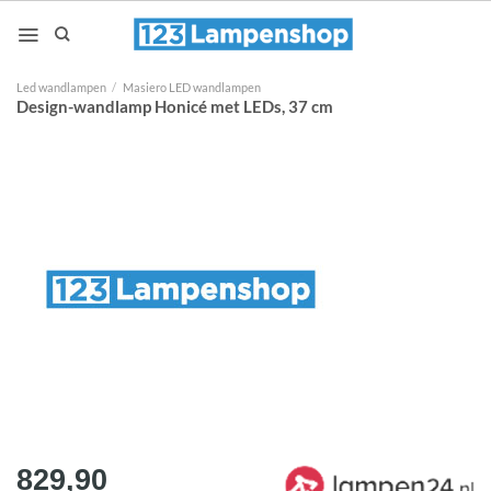
Ga
naar
inhoud
Led wandlampen
/
Masiero LED wandlampen
Design-wandlamp Honicé met LEDs, 37 cm
829,90