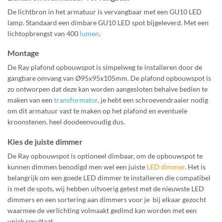
De lichtbron in het armatuur is vervangbaar met een GU10 LED
lamp. Standaard een dimbare GU10 LED spot bijgeleverd. Met een
lichtopbrengst van 400
lumen
.
Montage
De Ray plafond opbouwspot is simpelweg te installeren door de
gangbare omvang van Ø95x95x105mm. De plafond opbouwspot is
zo ontworpen dat deze kan worden aangesloten behalve bedien te
maken van een
transformator
, je hebt een schroevendraaier nodig
om dit armatuur vast te maken op het plafond en eventuele
kroonstenen, heel doodeenvoudig dus.
Kies de juiste dimmer
De Ray opbouwspot is optioneel dimbaar, om de opbouwspot te
kunnen dimmen benodigd men wel een juiste
LED dimmer
. Het is
belangrijk om een goede LED dimmer te installeren die compatibel
is met de spots, wij hebben uitvoerig getest met de nieuwste LED
dimmers en een sortering aan dimmers voor je bij elkaar gezocht
waarmee de verlichting volmaakt gedimd kan worden met een
uniek resultaat.