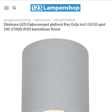
Ga
naar
inhoud
led opbouwverlichting
/
opbouwspots
/
inclusief lichtbron
Dimbare LED Opbouwspot plafond Ray Grijs incl. GU10 spot
5W 2700K IP20 kantelbaar Rond