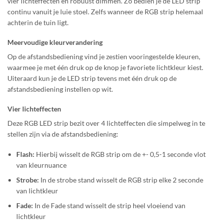
vier lichteffecten en robuust dimmen. Zo bedien je de LED strip
continu vanuit je luie stoel. Zelfs wanneer de RGB strip helemaal
achterin de tuin ligt.
Meervoudige kleurverandering
Op de afstandsbediening vind je zestien vooringestelde kleuren,
waarmee je met één druk op de knop je favoriete lichtkleur kiest.
Uiteraard kun je de LED strip tevens met één druk op de
afstandsbediening instellen op wit.
Vier lichteffecten
Deze RGB LED strip bezit over 4 lichteffecten die simpelweg in te
stellen zijn via de afstandsbediening:
Flash:
Hierbij wisselt de RGB strip om de +- 0,5-1 seconde vlot
van kleurnuance
Strobe:
In de strobe stand wisselt de RGB strip elke 2 seconde
van lichtkleur
Fade:
In de Fade stand wisselt de strip heel vloeiend van
lichtkleur