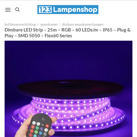
Ga
naar
inhoud
led binnenverlichting
/
woonkamer
/
dimbare woonkamerlampen
Dimbare LED Strip – 25m – RGB – 60 LEDs/m – IP65 – Plug &
Play – SMD 5050 – Flex60 Series