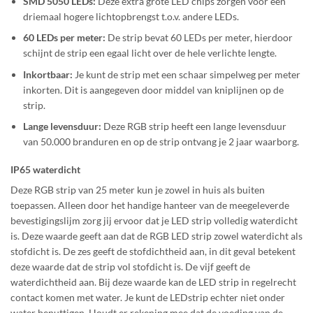
SMD 5050 LEDs:
Deze extra grote LED chips zorgen voor een
driemaal hogere lichtopbrengst t.o.v. andere LEDs.
60 LEDs per meter:
De strip bevat 60 LEDs per meter, hierdoor
schijnt de strip een egaal licht over de hele verlichte lengte.
Inkortbaar:
Je kunt de strip met een schaar simpelweg per meter
inkorten. Dit is aangegeven door middel van kniplijnen op de
strip.
Lange levensduur:
Deze RGB strip heeft een lange levensduur
van 50.000 branduren en op de strip ontvang je 2 jaar waarborg.
IP65 waterdicht
Deze RGB strip van 25 meter kun je zowel in huis als buiten
toepassen. Alleen door het handige hanteer van de meegeleverde
bevestigingslijm zorg jij ervoor dat je LED strip volledig waterdicht
is. Deze waarde geeft aan dat de RGB LED strip zowel waterdicht als
stofdicht is. De zes geeft de stofdichtheid aan, in dit geval betekent
deze waarde dat de strip vol stofdicht is. De vijf geeft de
waterdichtheid aan. Bij deze waarde kan de LED strip in regelrecht
contact komen met water. Je kunt de LEDstrip echter niet onder
water benuttigen. Houdt er rekening mee dat de voeding van de