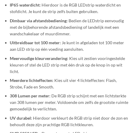
IP65 waterdicht:
Hierdoor is de RGB LEDstrip waterdicht en
stofdicht. Je kunt de strip zelfs buiten gebruiken.
Dimbaar via afstandsbediening:
Bedien de LEDstrip eenvoudig
met de bijbehorende afstandsbediening of landelijk met een
wandschakelaar of muurdimmer.
Uitbreidbaar tot 100 meter:
Je kunt in afgeladen tot 100 meter
aan LED strip op één voeding aansluiten.
Meervoudige kleurverandering:
Kies uit zestien vooringestelde
kleuren of stel de LED strip met één druk op de knop in op wit
licht.
Meerdere lichteffecten:
Kies uit vier 4 lichteffecten: Flash,
Strobe, Fade en Smooth.
308 Lumen per meter:
De RGB strip schijnt met een lichtsterkte
van 308 lumen per meter. Voldoende om zelfs de grootste ruimte
gemoedelijk te verlichten.
UV durabel:
Hierdoor verkleurt de RGB strip niet door de zon en
behoudt deze zijn prachtige RGB lichtkleuren.