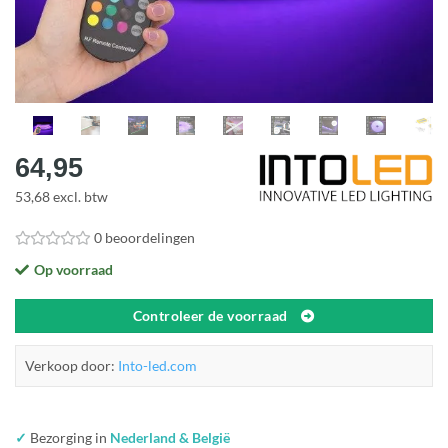
64,95
53,68 excl. btw
0 beoordelingen
Op voorraad
Controleer de voorraad
Verkoop door:
Into-led.com
✓
Bezorging in
Nederland & België