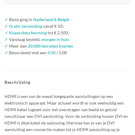
✓
Bezorging in
Nederland & België
✓ Gratis verzending
vanaf € 50,-
✓ Kopersbescherming
tot € 2.500,-
✓
Vandaag besteld,
morgen in huis
✓
Meer dan
20.000 tevreden klanten
✓
Beoordeeld met een
4.50
/ 5.00
Beschrijving
HDMI is een van de meest toegepaste aansluitingen op een
elektronisch apparaat. Maar actueel wordt er ook veelvuldig een
HDMI kabel ingezet voor het overdragen van beeld en geluid
vanuit/naar een DVI aansluiting. Voor de verbinding tussen DVI en
HDMI is deze kabel de oplossing. Hiermee kan je van je DVI
aansluiting een connectie maken tot je HDMI aansluiting op je