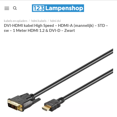
Ga
naar
inhoud
kabels en opladers
/
hdmi kabels
/
hdmi dvi
DVI-HDMI kabel High Speed – HDMI-A (mannelijk) – STD –
sw – 1 Meter HDMI 1.2 & DVI-D – Zwart