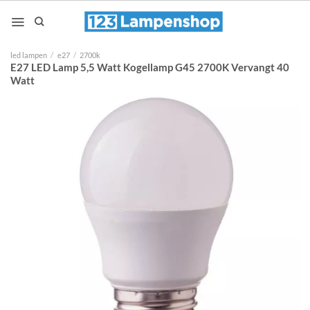
Ga
naar
inhoud
led lampen
/
e27
/
2700k
E27 LED Lamp 5,5 Watt Kogellamp G45 2700K Vervangt 40
Watt