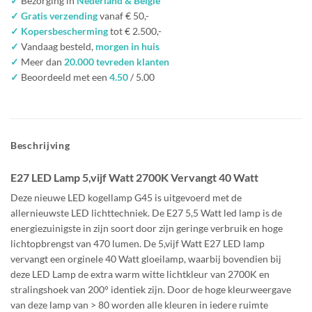
✓
Bezorging in
Nederland & België
✓ Gratis verzending
vanaf € 50,-
✓ Kopersbescherming
tot € 2.500,-
✓
Vandaag besteld,
morgen in huis
✓
Meer dan
20.000 tevreden klanten
✓
Beoordeeld met een
4.50
/ 5.00
Beschrijving
E27 LED Lamp 5,vijf Watt 2700K Vervangt 40 Watt
Deze nieuwe LED kogellamp G45 is uitgevoerd met de
allernieuwste LED lichttechniek. De E27 5,5 Watt led lamp is de
energiezuinigste in zijn soort door zijn geringe verbruik en hoge
lichtopbrengst van 470 lumen. De 5,vijf Watt E27 LED lamp
vervangt een orginele 40 Watt gloeilamp, waarbij bovendien bij
deze LED Lamp de extra warm witte lichtkleur van 2700K en
stralingshoek van 200° identiek zijn. Door de hoge kleurweergave
van deze lamp van > 80 worden alle kleuren in iedere ruimte