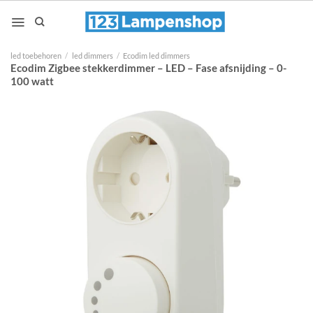
Ga
naar
inhoud
led toebehoren
/
led dimmers
/
Ecodim led dimmers
Ecodim Zigbee stekkerdimmer – LED – Fase afsnijding – 0-
100 watt