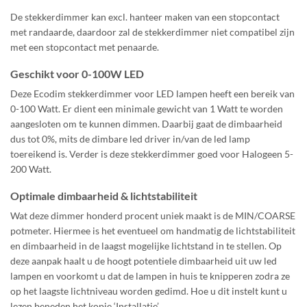
De stekkerdimmer kan excl. hanteer maken van een stopcontact
met randaarde, daardoor zal de stekkerdimmer niet compatibel zijn
met een stopcontact met penaarde.
Geschikt voor 0-100W LED
Deze Ecodim stekkerdimmer voor LED lampen heeft een bereik van
0-100 Watt. Er dient een minimale gewicht van 1 Watt te worden
aangesloten om te kunnen dimmen. Daarbij gaat de dimbaarheid
dus tot 0%, mits de dimbare led driver in/van de led lamp
toereikend is. Verder is deze stekkerdimmer goed voor Halogeen 5-
200 Watt.
Optimale dimbaarheid & lichtstabiliteit
Wat deze dimmer honderd procent uniek maakt is de MIN/COARSE
potmeter. Hiermee is het eventueel om handmatig de lichtstabiliteit
en dimbaarheid in de laagst mogelijke lichtstand in te stellen. Op
deze aanpak haalt u de hoogt potentiele dimbaarheid uit uw led
lampen en voorkomt u dat de lampen in huis te knipperen zodra ze
op het laagste lichtniveau worden gedimd. Hoe u dit instelt kunt u
lezen beneden het kopje ‘Installatie’.