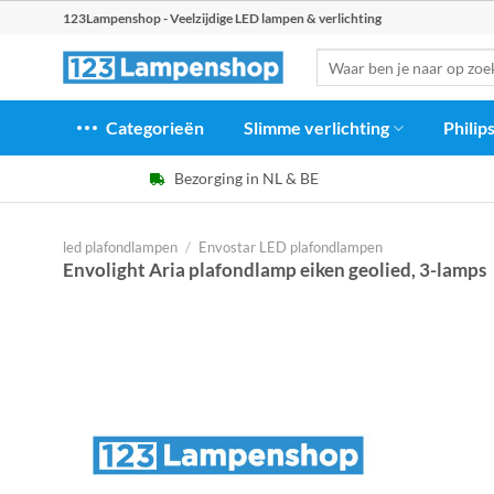
Ga
123Lampenshop - Veelzijdige LED lampen & verlichting
naar
Zoeken
inhoud
naar:
Categorieën
Slimme verlichting
Philip
Bezorging in NL & BE
led plafondlampen
/
Envostar LED plafondlampen
Envolight Aria plafondlamp eiken geolied, 3-lamps