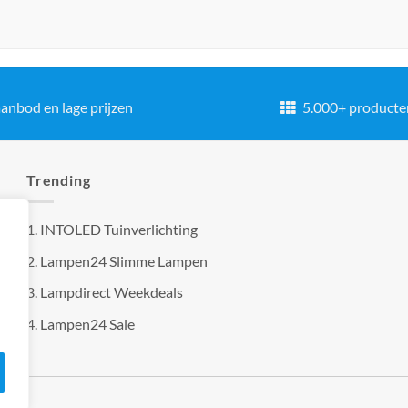
anbod en lage prijzen
5.000+ producte
Trending
1.
INTOLED Tuinverlichting
2.
Lampen24 Slimme Lampen
3.
Lampdirect Weekdeals
4.
Lampen24 Sale