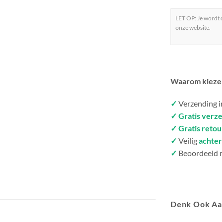
LET OP: Je wordt
onze website.
Waarom kieze
✓
Verzending 
✓ Gratis verz
✓ Gratis reto
✓
Veilig
achter
✓
Beoordeeld 
Denk Ook A