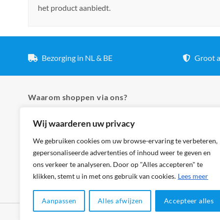
het product aanbiedt.
Bezorging in NL & BE
Groot a
Waarom shoppen via ons?
Wij waarderen uw privacy
✓ Hoogste kwaliteit lampen
✓ Meer dan 5.000 producten
We gebruiken cookies om uw browse-ervaring te verbeteren,
gepersonaliseerde advertenties of inhoud weer te geven en
✓ Groot aanbod en lage prijzen
ons verkeer te analyseren. Door op "Alles accepteren" te
✓ Bezorging in NL & BE
klikken, stemt u in met ons gebruik van cookies.
Lees meer
Aanpassen
Alles afwijzen
Accepteer alles
Klantenservice
Cookies
Privacybeleid
Disclaimer