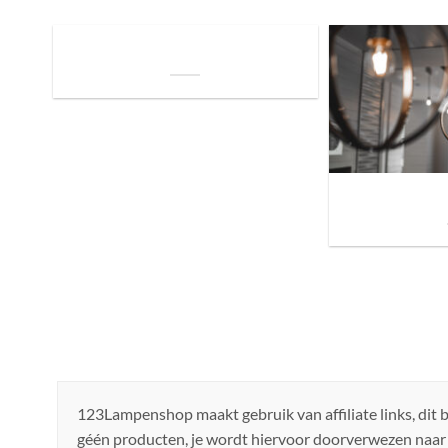
De Invloed van Daglicht op de Positie van
je Bed: Tips voor een Betere Nachtrust
Sfeer brengen in h
de ju
123Lampenshop maakt gebruik van affiliate links, dit
géén producten, je wordt hiervoor doorverwezen naar