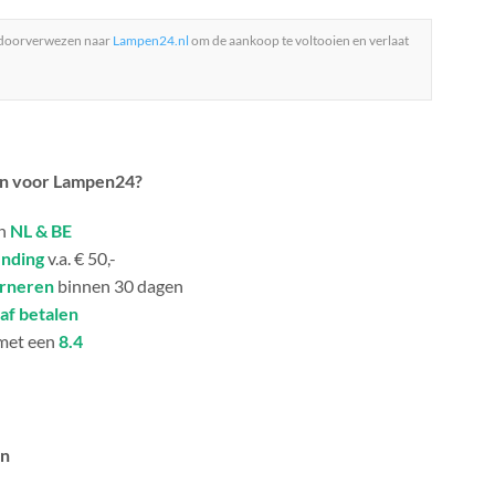
 doorverwezen naar
Lampen24.nl
om de aankoop te voltooien en verlaat
n voor Lampen24?
in
NL & BE
ending
v.a. € 50,-
urneren
binnen 30 dagen
af betalen
met een
8.4
an