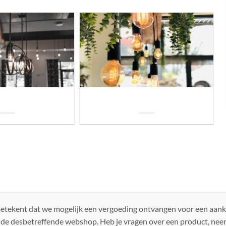
uis? Zo kies je daarvoor
Welke soorten verlichting zijn er voor je
iste lamp!
woning?
 betekent dat we mogelijk een vergoeding ontvangen voor een aan
 de desbetreffende webshop. Heb je vragen over een product, ne