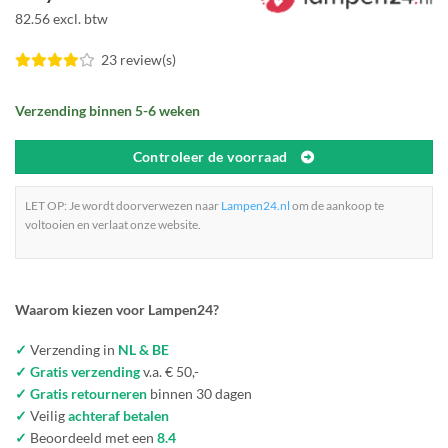
82.56 excl. btw
23 review(s)
Verzending binnen 5-6 weken
Controleer de voorraad
LET OP: Je wordt doorverwezen naar
Lampen24.nl
om de aankoop te
voltooien en verlaat onze website.
Waarom kiezen voor Lampen24?
✓
Verzending in
NL & BE
✓ Gratis verzending
v.a. € 50,-
✓ Gratis retourneren
binnen 30 dagen
✓
Veilig
achteraf betalen
✓
Beoordeeld met een
8.4