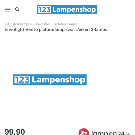
Ga
naar
inhoud
led plafondlampen
/
Envostar LED plafondlampen
Envolight Vento plafondlamp zwart/eiken 3-lamps
99,90