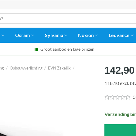
s
Osram
Sylvania
Noxion
Ledvance
Groot aanbod en lage prijzen
142,90
ing
/
Opbouwverlichting
/
EVN Zakelijk
/
118.10 excl. b
0
Verzending bi