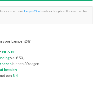
 doorverwezen naar
Lampen24.nl
om de aankoop te voltooien en verlaat
n voor Lampen24?
in
NL & BE
ending
v.a. € 50,-
urneren
binnen 30 dagen
af betalen
met een
8.4