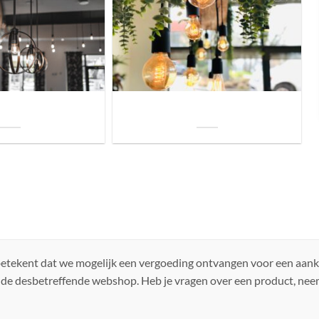
uis? Zo kies je daarvoor
Welke soorten verlichting zijn er voor je
iste lamp!
woning?
 betekent dat we mogelijk een vergoeding ontvangen voor een aan
 de desbetreffende webshop. Heb je vragen over een product, ne