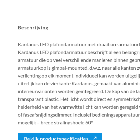
Beschrijving
Kardanus LED plafondarmatuur met draaibare armatuu
Kardanus LED plafondarmatuur beschrijft al een belangri
armatuur die op veel verschillende manieren binnen gebr
armatuurkop is gimbal-mounted, d.w.z. naar alle kanten 
verlichting op elk moment individueel kan worden uitgeli
uiterlijk kan de vierkante Kardanus, gemaakt van aluminiu
interieurvarianten worden geïntegreerd. De kap van de l
transparant plastic. Het licht wordt direct en symmetris
helderheid van het warmwitte licht kan worden geregeld v
of faseafsnijdingsdimmer. Inclusief bedieningsapparatuu
mogelijk – brede stralingshoek: 60°
Bekijk productspecificaties