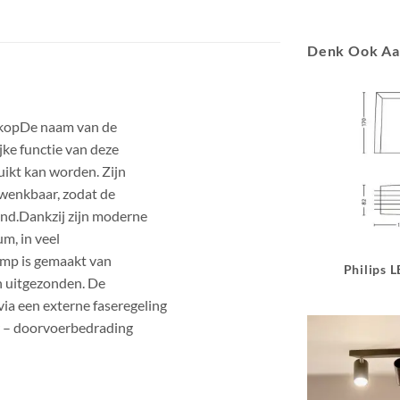
Denk Ook A
rkopDe naam van de
jke functie van deze
uikt kan worden. Zijn
zwenkbaar, zodat de
jnd.Dankzij zijn moderne
m, in veel
amp is gemaakt van
Philips 
ch uitgezonden. De
ia een externe faseregeling
r – doorvoerbedrading