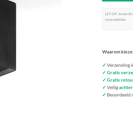
LET OP: Je wordt
onze website.
Waarom kieze
✓
Verzending 
✓ Gratis verz
✓ Gratis reto
✓
Veilig
achter
✓
Beoordeeld 