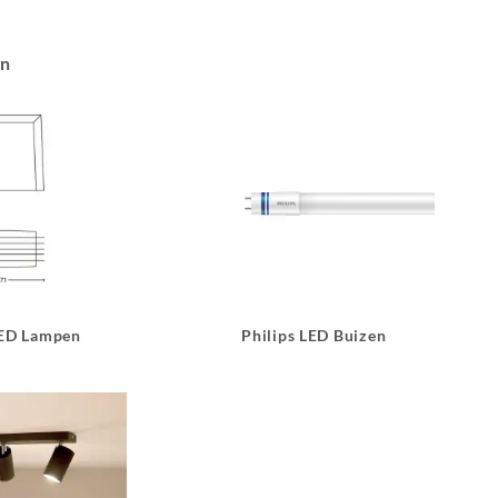
an
LED Lampen
Philips LED Buizen