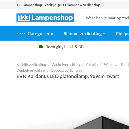
Ga
123Lampenshop - Veelzijdige LED lampen & verlichting
naar
Zoeken
inhoud
naar:
Categorieën
Slimme verlichting
Philip
Bezorging in NL & BE
Bedrijfsverlichting
/
Winkelverlichting
/
Zakelijk
/
Winkelverlicht
Winkelverlichting
/
Opbouwverlichting
EVN Kardanus LED plafondlamp, 9x9cm, zwart