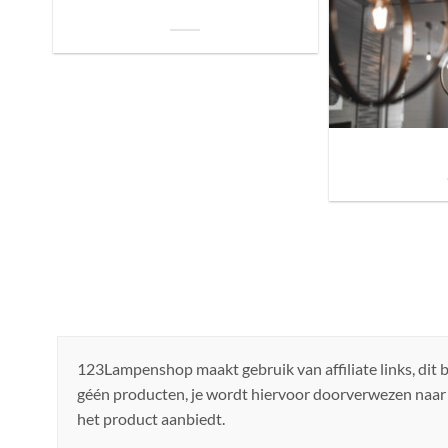
je Bed: Tips voor een Betere Nachtrust
Sfeer brengen in h
de ju
123Lampenshop maakt gebruik van affiliate links, dit
géén producten, je wordt hiervoor doorverwezen naar
het product aanbiedt.