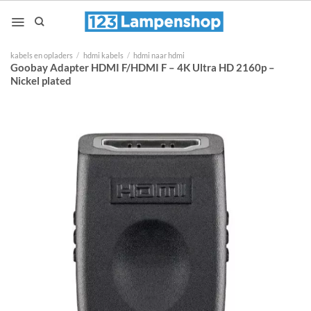
Ga
naar
inhoud
kabels en opladers
/
hdmi kabels
/
hdmi naar hdmi
Goobay Adapter HDMI F/HDMI F – 4K Ultra HD 2160p –
Nickel plated