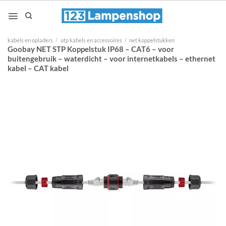
Ga
naar
inhoud
kabels en opladers
/
utp kabels en accessoires
/
net koppelstukken
Goobay NET STP Koppelstuk IP68 – CAT6 – voor
buitengebruik – waterdicht – voor internetkabels – ethernet
kabel – CAT kabel