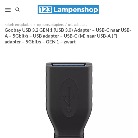
Ga
naar
inhoud
kabels en opladers
/
opladers adapters
/
usb adapters
Goobay USB 3.2 GEN 1 (USB 3.0) Adapter – USB-C naar USB-
A – 5Gbit/s – USB adapter – USB-C (M) naar USB-A (F)
adapter – 5Gbit/s – GEN 1 – zwart