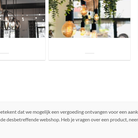
uis? Zo kies je daarvoor
Welke soorten verlichting zijn er voor je
iste lamp!
woning?
 betekent dat we mogelijk een vergoeding ontvangen voor een aan
 de desbetreffende webshop. Heb je vragen over een product, ne