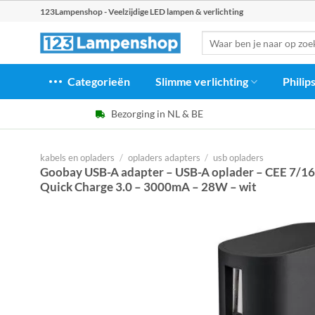
Ga
123Lampenshop - Veelzijdige LED lampen & verlichting
naar
Zoeken
inhoud
naar:
Categorieën
Slimme verlichting
Philip
Bezorging in NL & BE
kabels en opladers
/
opladers adapters
/
usb opladers
Goobay USB-A adapter – USB-A oplader – CEE 7/16 
Quick Charge 3.0 – 3000mA – 28W – wit