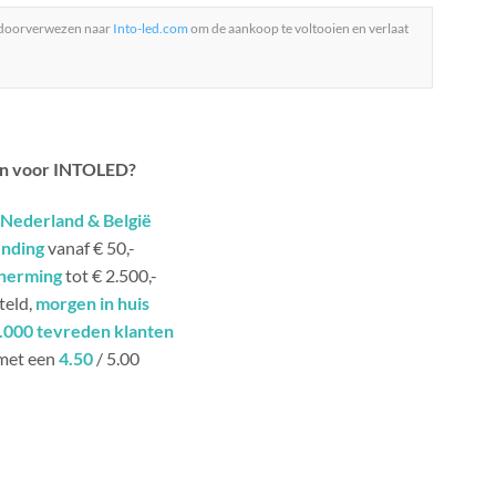
 doorverwezen naar
Into-led.com
om de aankoop te voltooien en verlaat
n voor INTOLED?
Nederland & België
ending
vanaf € 50,-
herming
tot € 2.500,-
teld,
morgen in huis
.000 tevreden klanten
met een
4.50
/ 5.00