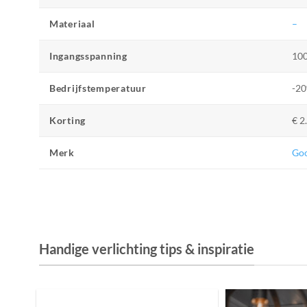
Materiaal
–
Ingangsspanning
10
Bedrijfstemperatuur
-20
Korting
€ 2
Merk
Go
Handige verlichting tips & inspiratie
De Invloed van Daglicht op de Positie van