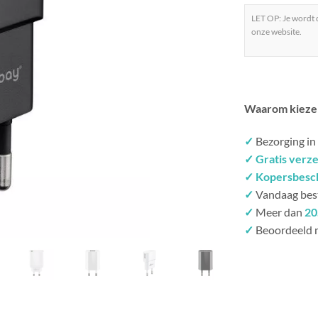
LET OP: Je wordt
onze website.
Waarom kieze
✓
Bezorging in
✓ Gratis verz
✓ Kopersbesc
✓
Vandaag bes
✓
Meer dan
20
✓
Beoordeeld 