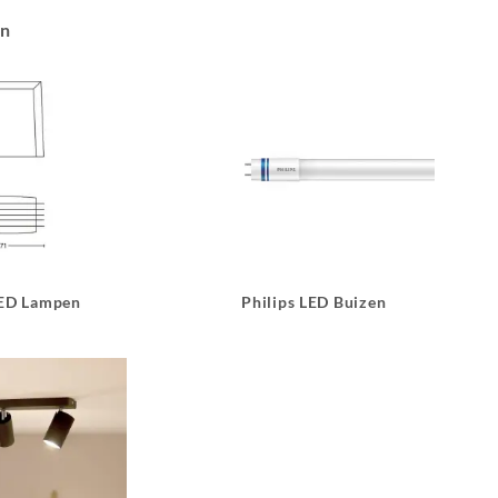
an
LED Lampen
Philips LED Buizen