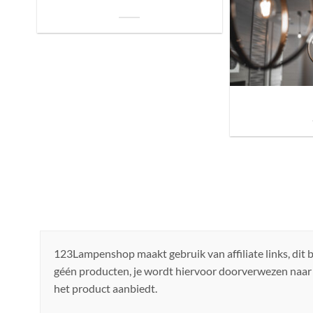
je Bed: Tips voor een Betere Nachtrust
Sfeer brengen in h
de ju
123Lampenshop maakt gebruik van affiliate links, dit
géén producten, je wordt hiervoor doorverwezen naar
het product aanbiedt.