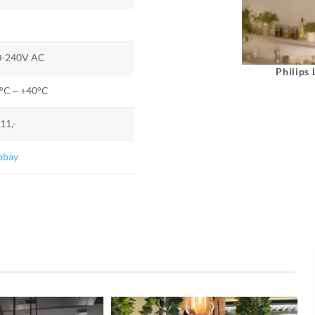
0-240V AC
Philips
°C ~ +40°C
.11,-
obay