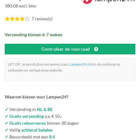
380.08 excl. btw
7 review(s)
Verzending binnen 6-7 weken
Controleer de voorraad
LET OP: Je wordt doorverwezen naar
Lampen24.nl
om de aankoop te
voltooien en verlaat onze website.
Waarom kiezen voor Lampen24?
✓
Verzending in
NL & BE
✓ Gratis verzending
v.a. € 50,-
✓ Gratis retourneren
binnen 30 dagen
✓
Veilig
achteraf betalen
✓
Beoordeeld met een
8.4