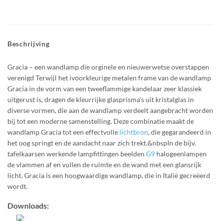
Beschrijving
Gracia – een wandlamp die orginele en nieuwerwetse overstappen
verenigd Terwijl het ivoorkleurige metalen frame van de wandlamp
Gracia in de vorm van een tweeflammige kandelaar zeer klassiek
uitgerust is, dragen de kleurrijke glasprisma’s uit kristalglas in
diverse vormen, die aan de wandlamp verdeelt aangebracht worden
bij tot een moderne samenstelling. Deze combinatie maakt de
wandlamp Gracia tot een effectvolle
lichtbron
, die gegarandeerd in
het oog springt en de aandacht naar zich trekt.&nbspIn de bijv.
tafelkaarsen werkende lampfittingen beelden
G9
halogeenlampen
de vlammen af en vullen de ruimte en de wand met een glansrijk
licht. Gracia is een hoogwaardige wandlamp, die in Italië gecreëerd
wordt.
Downloads: