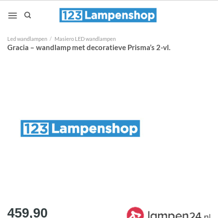
Ga
naar
inhoud
Led wandlampen
/
Masiero LED wandlampen
Gracia – wandlamp met decoratieve Prisma’s 2-vl.
459,90