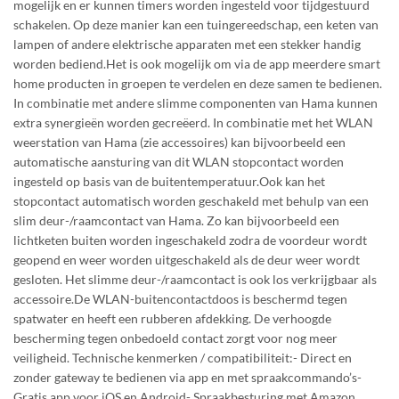
mogelijk en er kunnen timers worden ingesteld voor tijdgestuurd
schakelen. Op deze manier kan een tuingereedschap, een keten van
lampen of andere elektrische apparaten met een stekker handig
worden bediend.Het is ook mogelijk om via de app meerdere smart
home producten in groepen te verdelen en deze samen te bedienen.
In combinatie met andere slimme componenten van Hama kunnen
extra synergieën worden gecreëerd. In combinatie met het WLAN
weerstation van Hama (zie accessoires) kan bijvoorbeeld een
automatische aansturing van dit WLAN stopcontact worden
ingesteld op basis van de buitentemperatuur.Ook kan het
stopcontact automatisch worden geschakeld met behulp van een
slim deur-/raamcontact van Hama. Zo kan bijvoorbeeld een
lichtketen buiten worden ingeschakeld zodra de voordeur wordt
geopend en weer worden uitgeschakeld als de deur weer wordt
gesloten. Het slimme deur-/raamcontact is ook los verkrijgbaar als
accessoire.De WLAN-buitencontactdoos is beschermd tegen
spatwater en heeft een rubberen afdekking. De verhoogde
bescherming tegen onbedoeld contact zorgt voor nog meer
veiligheid. Technische kenmerken / compatibiliteit:- Direct en
zonder gateway te bedienen via app en met spraakcommando’s-
Gratis app voor iOS en Android- Spraakbesturing met Amazon