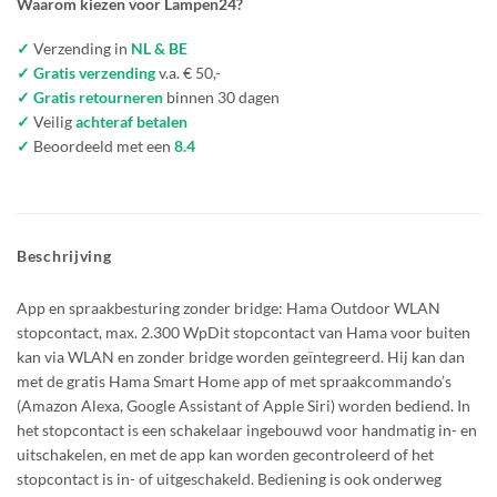
Waarom kiezen voor Lampen24?
✓
Verzending in
NL & BE
✓ Gratis verzending
v.a. € 50,-
✓ Gratis retourneren
binnen 30 dagen
✓
Veilig
achteraf betalen
✓
Beoordeeld met een
8.4
Beschrijving
App en spraakbesturing zonder bridge: Hama Outdoor WLAN
stopcontact, max. 2.300 WpDit stopcontact van Hama voor buiten
kan via WLAN en zonder bridge worden geïntegreerd. Hij kan dan
met de gratis Hama Smart Home app of met spraakcommando’s
(Amazon Alexa, Google Assistant of Apple Siri) worden bediend. In
het stopcontact is een schakelaar ingebouwd voor handmatig in- en
uitschakelen, en met de app kan worden gecontroleerd of het
stopcontact is in- of uitgeschakeld. Bediening is ook onderweg