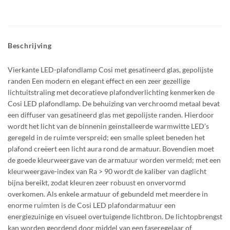
Beschrijving
Vierkante LED-plafondlamp Cosi met gesatineerd glas, gepolijste
randen Een modern en elegant effect en een zeer gezellige
lichtuitstraling met decoratieve plafondverlichting kenmerken de
Cosi LED plafondlamp. De behuizing van verchroomd metaal bevat
een diffuser van gesatineerd glas met gepolijste randen. Hierdoor
wordt het licht van de binnenin geïnstalleerde warmwitte LED’s
geregeld in de ruimte verspreid; een smalle spleet beneden het
plafond creëert een licht aura rond de armatuur. Bovendien moet
de goede kleurweergave van de armatuur worden vermeld; met een
kleurweergave-index van Ra > 90 wordt de kaliber van daglicht
bijna bereikt, zodat kleuren zeer robuust en onvervormd
overkomen. Als enkele armatuur of gebundeld met meerdere in
enorme ruimten is de Cosi LED plafondarmatuur een
energiezuinige en visueel overtuigende lichtbron. De lichtopbrengst
kan worden geordend door middel van een faseregelaar of