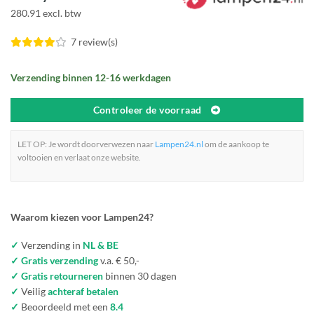
280.91 excl. btw
7 review(s)
Verzending binnen 12-16 werkdagen
Controleer de voorraad
LET OP: Je wordt doorverwezen naar
Lampen24.nl
om de aankoop te
voltooien en verlaat onze website.
Waarom kiezen voor Lampen24?
✓
Verzending in
NL & BE
✓ Gratis verzending
v.a. € 50,-
✓ Gratis retourneren
binnen 30 dagen
✓
Veilig
achteraf betalen
✓
Beoordeeld met een
8.4