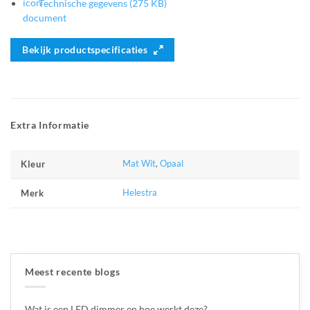
Technische gegevens (275 KB)
Bekijk productspecificaties
Extra Informatie
Mat Wit
,
Opaal
Kleur
Helestra
Merk
Meest recente blogs
Wat is een LED dimmer en hoe werkt deze?