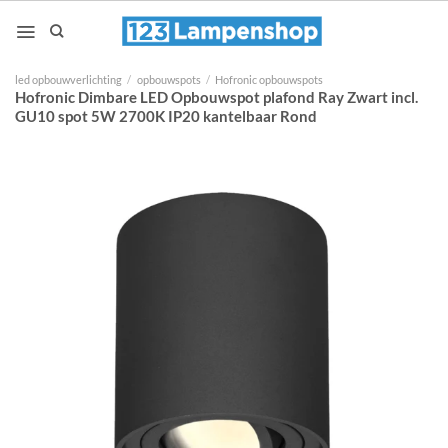
Ga
naar
inhoud
led opbouwverlichting
/
opbouwspots
/
Hofronic opbouwspots
Hofronic Dimbare LED Opbouwspot plafond Ray Zwart incl.
GU10 spot 5W 2700K IP20 kantelbaar Rond