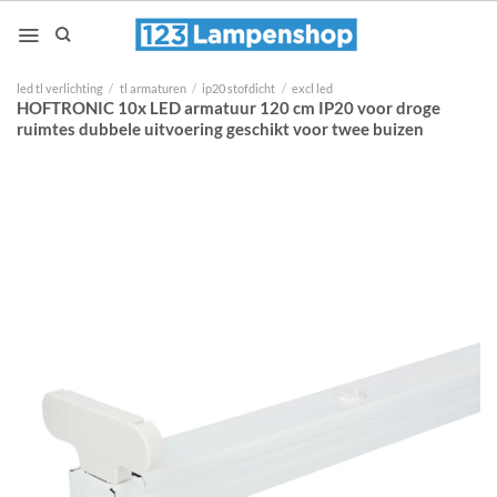
Ga
naar
inhoud
led tl verlichting
/
tl armaturen
/
ip20 stofdicht
/
excl led
HOFTRONIC 10x LED armatuur 120 cm IP20 voor droge
ruimtes dubbele uitvoering geschikt voor twee buizen