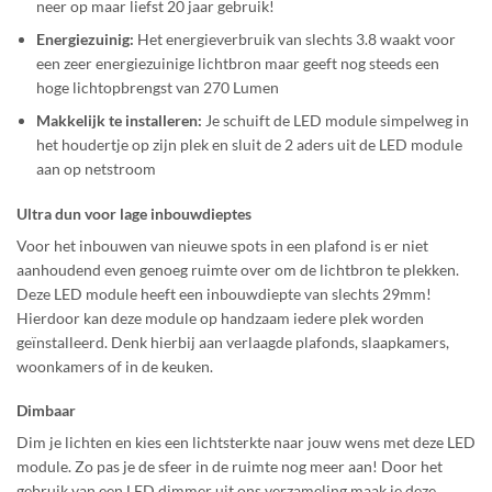
neer op maar liefst 20 jaar gebruik!
Energiezuinig:
Het energieverbruik van slechts 3.8 waakt voor
een zeer energiezuinige lichtbron maar geeft nog steeds een
hoge lichtopbrengst van 270 Lumen
Makkelijk te installeren:
Je schuift de LED module simpelweg in
het houdertje op zijn plek en sluit de 2 aders uit de LED module
aan op netstroom
Ultra dun voor lage inbouwdieptes
Voor het inbouwen van nieuwe spots in een plafond is er niet
aanhoudend even genoeg ruimte over om de lichtbron te plekken.
Deze LED module heeft een inbouwdiepte van slechts 29mm!
Hierdoor kan deze module op handzaam iedere plek worden
geïnstalleerd. Denk hierbij aan verlaagde plafonds, slaapkamers,
woonkamers of in de keuken.
Dimbaar
Dim je lichten en kies een lichtsterkte naar jouw wens met deze LED
module. Zo pas je de sfeer in de ruimte nog meer aan! Door het
gebruik van een LED dimmer uit ons verzameling maak je deze