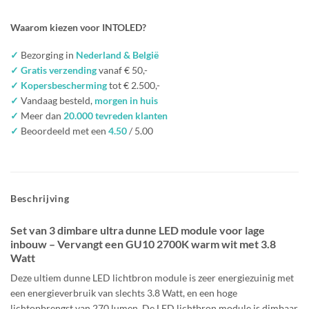
Waarom kiezen voor INTOLED?
✓
Bezorging in
Nederland & België
✓ Gratis verzending
vanaf € 50,-
✓ Kopersbescherming
tot € 2.500,-
✓
Vandaag besteld,
morgen in huis
✓
Meer dan
20.000 tevreden klanten
✓
Beoordeeld met een
4.50
/ 5.00
Beschrijving
Set van 3 dimbare ultra dunne LED module voor lage
inbouw – Vervangt een GU10 2700K warm wit met 3.8
Watt
Deze ultiem dunne LED lichtbron module is zeer energiezuinig met
een energieverbruik van slechts 3.8 Watt, en een hoge
lichtopbrengst van 270 lumen. De LED lichtbron module is dimbaar