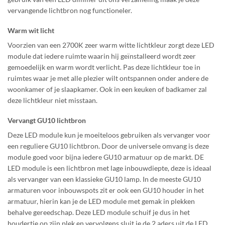
vervangende lichtbron nog functioneler.
Warm wit licht
Voorzien van een 2700K zeer warm witte lichtkleur zorgt deze LED
module
dat iedere ruimte waarin hij geïnstalleerd wordt zeer
gemoedelijk en warm wordt verlicht. Pas deze lichtkleur toe in
ruimtes waar je met alle plezier wilt ontspannen onder andere de
woonkamer of je slaapkamer. Ook in een keuken of badkamer zal
deze lichtkleur niet misstaan.
Vervangt GU10 lichtbron
Deze LED module kun je moeiteloos gebruiken als vervanger voor
een reguliere GU10 lichtbron. Door de universele omvang is deze
module goed voor bijna iedere GU10 armatuur op de markt. DE
LED module is een lichtbron met lage inbouwdiepte, deze is ideaal
als vervanger van een klassieke GU10 lamp. In de meeste GU10
armaturen voor inbouwspots zit er ook een GU10 houder in het
armatuur, hierin kan je de LED module met gemak in plekken
behalve gereedschap. Deze LED module schuif je dus in het
houdertje op zijn plek en vervolgens sluit je de 2 aders uit de LED