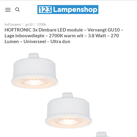
Ga
naar
inhoud
led lampen
/
gu10
/
2700k
HOFTRONIC 3x Dimbare LED module – Vervangt GU10 –
Lage inbouwdiepte – 2700K warm wit – 3.8 Watt – 270
Lumen – Universeel – Ultra dun