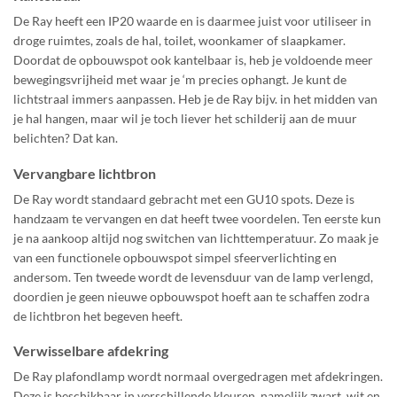
De Ray heeft een IP20 waarde en is daarmee juist voor utiliseer in
droge ruimtes, zoals de hal, toilet, woonkamer of slaapkamer.
Doordat de opbouwspot ook kantelbaar is, heb je voldoende meer
bewegingsvrijheid met waar je ‘m precies ophangt. Je kunt de
lichtstraal immers aanpassen. Heb je de Ray bijv. in het midden van
je hal hangen, maar wil je toch liever het schilderij aan de muur
belichten? Dat kan.
Vervangbare lichtbron
De Ray wordt standaard gebracht met een GU10 spots. Deze is
handzaam te vervangen en dat heeft twee voordelen. Ten eerste kun
je na aankoop altijd nog switchen van lichttemperatuur. Zo maak je
van een functionele opbouwspot simpel sfeerverlichting en
andersom. Ten tweede wordt de levensduur van de lamp verlengd,
doordien je geen nieuwe opbouwspot hoeft aan te schaffen zodra
de lichtbron het begeven heeft.
Verwisselbare afdekring
De Ray plafondlamp wordt normaal overgedragen met afdekringen.
Deze is beschikbaar in verschillende kleuren, namelijk zwart, wit en