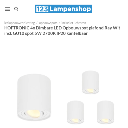
Ga
naar
inhoud
led opbouwverlichting
/
opbouwspots
/
inclusief lichtbron
HOFTRONIC 4x Dimbare LED Opbouwspot plafond Ray Wit
incl. GU10 spot 5W 2700K IP20 kantelbaar