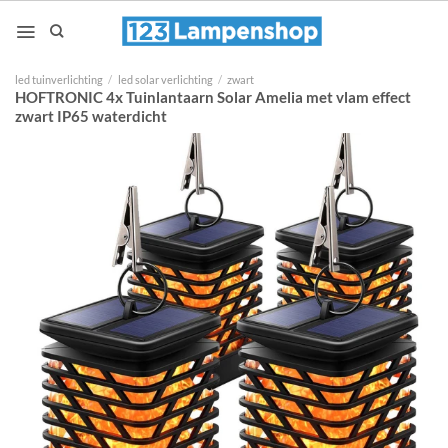
Ga
naar
inhoud
led tuinverlichting
/
led solar verlichting
/
zwart
HOFTRONIC 4x Tuinlantaarn Solar Amelia met vlam effect
zwart IP65 waterdicht