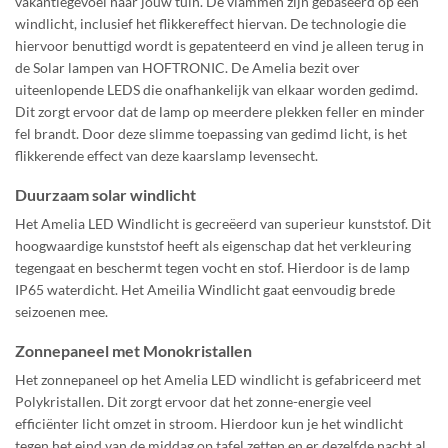
vakantiegevoel naar jouw tuin. De vlammen zijn gebaseerd op een
windlicht, inclusief het flikkereffect hiervan. De technologie die
hiervoor benuttigd wordt is gepatenteerd en vind je alleen terug in
de Solar lampen van HOFTRONIC. De Amelia bezit over
uiteenlopende LEDS die onafhankelijk van elkaar worden gedimd.
Dit zorgt ervoor dat de lamp op meerdere plekken feller en minder
fel brandt. Door deze slimme toepassing van gedimd licht, is het
flikkerende effect van deze kaarslamp levensecht.
Duurzaam solar windlicht
Het Amelia LED Windlicht is gecreëerd van superieur kunststof. Dit
hoogwaardige kunststof heeft als eigenschap dat het verkleuring
tegengaat en beschermt tegen vocht en stof. Hierdoor is de lamp
IP65 waterdicht. Het Ameilia Windlicht gaat eenvoudig brede
seizoenen mee.
Zonnepaneel met Monokristallen
Het zonnepaneel op het Amelia LED windlicht is gefabriceerd met
Polykristallen. Dit zorgt ervoor dat het zonne-energie veel
efficiënter licht omzet in stroom. Hierdoor kun je het windlicht
tegen het eind van de middag op tafel zetten en er dezelfde nacht al