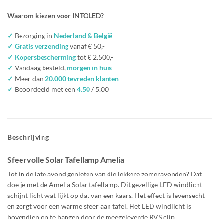
Waarom kiezen voor INTOLED?
✓
Bezorging in
Nederland & België
✓ Gratis verzending
vanaf € 50,-
✓ Kopersbescherming
tot € 2.500,-
✓
Vandaag besteld,
morgen in huis
✓
Meer dan
20.000 tevreden klanten
✓
Beoordeeld met een
4.50
/ 5.00
Beschrijving
Sfeervolle Solar Tafellamp Amelia
Tot in de late avond genieten van die lekkere zomeravonden? Dat
doe je met de Amelia Solar tafellamp. Dit gezellige LED windlicht
schijnt licht wat lijkt op dat van een kaars. Het effect is levensecht
en zorgt voor een warme sfeer aan tafel. Het LED windlicht is
bovendien op te hangen door de meegeleverde RVS clip.