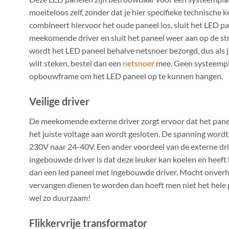
moeiteloos zelf, zonder dat je hier specifieke technische 
combineert hiervoor het oude paneel los, sluit het LED p
meekomende driver en sluit het paneel weer aan op de st
wordt het LED paneel behalve netsnoer bezorgd, dus als j
wilt steken, bestel dan een
netsnoer
mee. Geen systeempl
opbouwframe
om het LED paneel op te kunnen hangen.
Veilige driver
De meekomende externe driver zorgt ervoor dat het panee
het juiste voltage aan wordt gesloten. De spanning word
230V naar 24-40V. Een ander voordeel van de externe driv
ingebouwde driver is dat deze leuker kan koelen en heeft 
dan een led paneel met ingebouwde driver. Mocht onverh
vervangen dienen te worden dan hoeft men niet het hele p
wel zo duurzaam!
Flikkervrije transformator