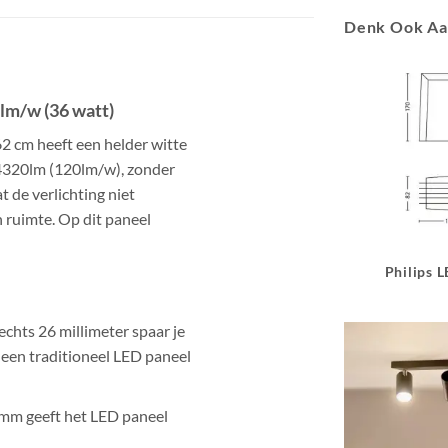
Denk Ook A
lm/w (36 watt)
2 cm
heeft een
helder witte
4320lm
(120lm/w), zonder
at de
verlichting niet
n ruimte.
Op dit paneel
Philips 
echts 26 millimeter spaar je
 een traditioneel LED paneel
 mm geeft het LED paneel