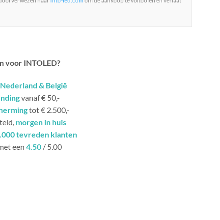
 doorverwezen naar
Into-led.com
om de aankoop te voltooien en verlaat
n voor INTOLED?
Nederland & België
ending
vanaf € 50,-
herming
tot € 2.500,-
teld,
morgen in huis
.000 tevreden klanten
met een
4.50
/ 5.00