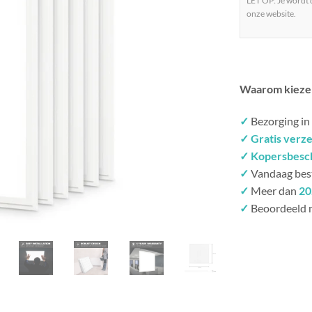
LET OP: Je wordt
onze website.
Waarom kieze
✓
Bezorging in
✓ Gratis verz
✓ Kopersbesc
✓
Vandaag bes
✓
Meer dan
20
✓
Beoordeeld 