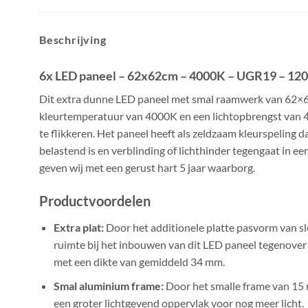
Beschrijving
6x LED paneel – 62
x62cm
–
4000K – UGR19
– 120
Dit extra dunne LED paneel met smal raamwerk van
62×6
kleurtemperatuur van 4000K
en een lichtopbrengst van
te flikkeren. Het paneel heeft als zeldzaam kleurspeling d
belastend is en verblinding of lichthinder tegengaat in ee
geven wij met een gerust hart 5 jaar waarborg.
Productvoordelen
Extra plat:
Door het additionele platte pasvorm van sl
ruimte bij het inbouwen van dit LED paneel tegenover
met een dikte van gemiddeld 34 mm.
Smal aluminium frame:
Door het smalle frame van 15
een
groter lichtgevend oppervlak voor nog meer licht.