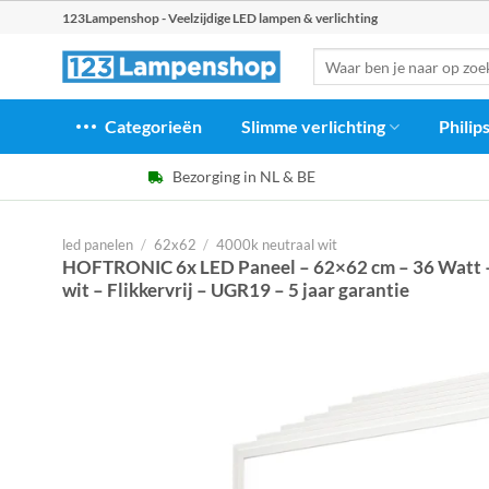
Ga
123Lampenshop - Veelzijdige LED lampen & verlichting
naar
Zoeken
inhoud
naar:
Categorieën
Slimme verlichting
Philip
Bezorging in NL & BE
led panelen
/
62x62
/
4000k neutraal wit
HOFTRONIC 6x LED Paneel – 62×62 cm – 36 Watt 
wit – Flikkervrij – UGR19 – 5 jaar garantie