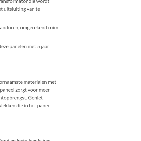
transformator die wordt
t uitsluiting van te
branduren, omgerekend ruim
eze panelen met 5 jaar
oornaamste materialen met
 paneel zorgt voor meer
chtopbrengst. Geniet
lekken die in het paneel
nd en installeer je heel