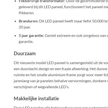
Flikkervrije transformator:
Door de gecertificeerde 
geleverd bij dit LED paneel, functioneert het paneel me
flikkeren.
Branduren:
Dit LED paneel heeft maar liefst 50.000 
20 jaar.
5 jaar garantie:
Geniet extreem en ook zorgeloos van d
garantie.
Duurzaam
Dit nieuwste model LED paneel is samengesteld uit de v
een doordacht design en een fraaie afwerking. Het dunne
ruimte en het smalle aluminium frame zorgt voor meer li
jarenlang van je panelen behalve vervormingen, donkere v
verschijnen of wegvallende LED’s.
Makkelijke installatie
Deze LED panelen zijn betrouwbaar voor een systeemplafo