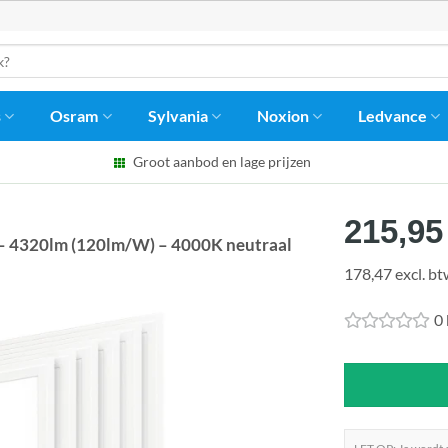
s
Osram
Sylvania
Noxion
Ledvance
Groot aanbod en lage prijzen
215,95
– 4320lm (120lm/W) – 4000K neutraal
178,47 excl. b
0