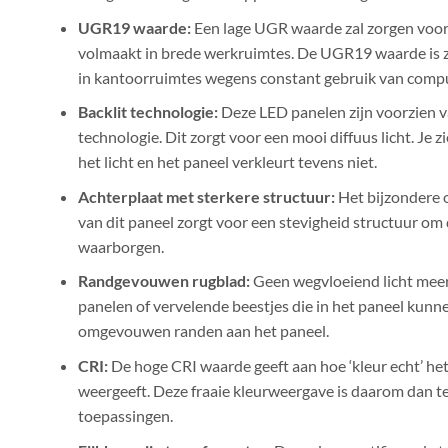
UGR
19
waarde:
Een lage
UGR
waarde
zal zorgen voor
volmaakt in brede werkruim
tes.
De UGR19 waarde is z
in kantoorruimtes
wegens constant gebruik van comp
Backlit technologie:
Deze LED panelen zijn voorzien v
technologie. Dit zorgt voor een mooi diffuus licht. Je 
het licht en het paneel verkleurt tevens niet.
Achterplaat met sterkere structuur:
Het bijzondere 
van dit paneel zorgt voor een stevigheid structuur om 
waarborgen.
Randgevouwen rugblad:
Geen wegvloeiend licht mee
panelen of vervelende beestjes die in het paneel kunn
omgevouwen randen aan het paneel.
CRI:
De hoge CRI waarde geeft aan hoe ‘kleur echt’ he
weergeeft. Deze fraaie kleurweergave is daarom dan te
toepassingen.