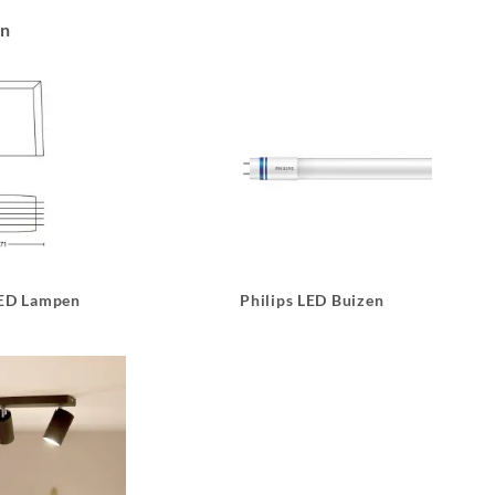
an
LED Lampen
Philips LED Buizen