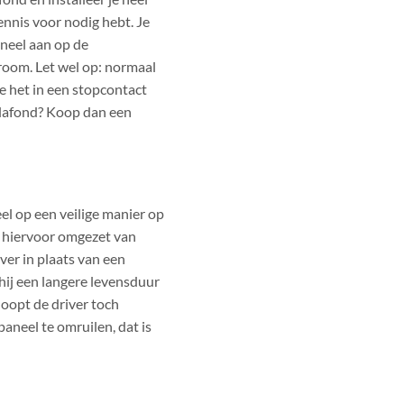
kennis voor nodig hebt. Je
aneel aan op de
room. Let wel op: normaal
e het in een stopcontact
afond? Koop dan een
l op een veilige manier op
t hiervoor omgezet van
er in plaats van een
hij een langere levensduur
oopt de driver toch
aneel te omruilen, dat is