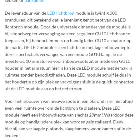
keuken of
badkamer
.
De levensduur van de
LED lichtbron
module is twintig.000
branduren, dit betekend dat je jarenlang genot hebt van de LED
lichtbron module. Door de universele dimensies van de module is
hij simpelweg ter vervanging van een reguliere GU10 lichtbron te
toepassen, hij behoort immers op handig ieder GU10 armatuur op
de markt. DE LED module is een lichtbron met lage inbouwdiepte,
deze is perfect als vervanger van een mooie GU10 lamp. In de
meeste GU10 armaturen voor inbouwspots zit er mede een GU10
houder in het armatuur, hierin kan je de LED module met gemak in
ruimtes zonder benodigdheden. Deze LED module schuif je dus in
het houdertje op zijn plek en vervolgens sluit je de quick-connector
uit de LED module aan op het netstroom.
Voor het inbouwen van nieuwe spots in een plafond is er niet altijd
even veel ruimte over om de lichtbron te plaatsen. Deze LED
module heeft een inbouwdiepte van slechts 29mm! Waardoor deze
module op handig iedere plek kan worden geïnstalleerd. Denk
hierbij aan verlaagde plafonds, slaapkamers, woonkamers of in de
keuken!