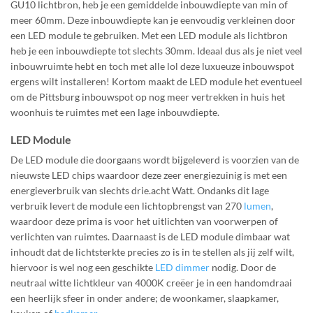
GU10 lichtbron, heb je een gemiddelde inbouwdiepte van min of
meer 60mm. Deze inbouwdiepte kan je eenvoudig verkleinen door
een LED module te gebruiken. Met een LED module als lichtbron
heb je een inbouwdiepte tot slechts 30mm. Ideaal dus als je niet veel
inbouwruimte hebt en toch met alle lol deze luxueuze inbouwspot
ergens wilt installeren! Kortom maakt de LED module het eventueel
om de Pittsburg inbouwspot op nog meer vertrekken in huis het
woonhuis te ruimtes met een lage inbouwdiepte.
LED Module
De LED module die doorgaans wordt bijgeleverd is voorzien van de
nieuwste LED chips waardoor deze zeer energiezuinig is met een
energieverbruik van slechts drie.acht Watt. Ondanks dit lage
verbruik levert de module een lichtopbrengst van 270
lumen
,
waardoor deze prima is voor het uitlichten van voorwerpen of
verlichten van ruimtes. Daarnaast is de LED module dimbaar wat
inhoudt dat de lichtsterkte precies zo is in te stellen als jij zelf wilt,
hiervoor is wel nog een geschikte
LED dimmer
nodig. Door de
neutraal witte lichtkleur van 4000K creëer je in een handomdraai
een heerlijk sfeer in onder andere; de woonkamer, slaapkamer,