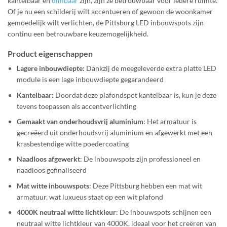
kantelbaar en
dimbaar
zijn, zijn ze betrouwbaar voor iedere ruimte.
Of je nu een schilderij wilt accentueren of gewoon de woonkamer
gemoedelijk wilt verlichten, de Pittsburg LED inbouwspots zijn
continu een betrouwbare keuzemogelijkheid.
Product eigenschappen
Lagere inbouwdiepte:
Dankzij de meegeleverde extra platte LED
module is een lage inbouwdiepte gegarandeerd
Kantelbaar:
Doordat deze plafondspot kantelbaar is, kun je deze
tevens toepassen als accentverlichting
Gemaakt van onderhoudsvrij aluminium
: Het armatuur is
gecreëerd uit onderhoudsvrij aluminium en afgewerkt met een
krasbestendige witte poedercoating
Naadloos afgewerkt
: De inbouwspots zijn professioneel en
naadloos gefinaliseerd
Mat witte inbouwspots
: Deze Pittsburg hebben een mat wit
armatuur, wat luxueus staat op een wit plafond
4000K neutraal witte lichtkleur
: De inbouwspots schijnen een
neutraal witte lichtkleur van 4000K, ideaal voor het creëren van