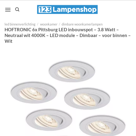
Ga
naar
inhoud
led binnenverlichting
/
woonkamer
/
dimbare woonkamerlampen
HOFTRONIC 6x Pittsburg LED inbouwspot – 3.8 Watt –
Neutraal wit 4000K – LED module – Dimbaar – voor binnen –
Wit