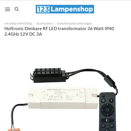
Ga
naar
inhoud
veranda verlichting
/
accessoires
/
transformator ontvanger
Hoftronic Dimbare RF LED transformator 36 Watt IP40
2.4GHz 12V DC 3A