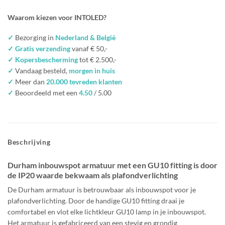
Waarom kiezen voor INTOLED?
✓
Bezorging in
Nederland & België
✓ Gratis verzending
vanaf € 50,-
✓ Kopersbescherming
tot € 2.500,-
✓
Vandaag besteld,
morgen in huis
✓
Meer dan
20.000 tevreden klanten
✓
Beoordeeld met een
4.50
/ 5.00
Beschrijving
Durham inbouwspot armatuur met een GU10 fitting is door
de IP20 waarde bekwaam als plafondverlichting
De Durham armatuur is betrouwbaar als inbouwspot voor je
plafondverlichting. Door de handige GU10 fitting draai je
comfortabel en vlot elke lichtkleur GU10 lamp in je inbouwspot.
Het armatuur is gefabriceerd van een stevig en grondig