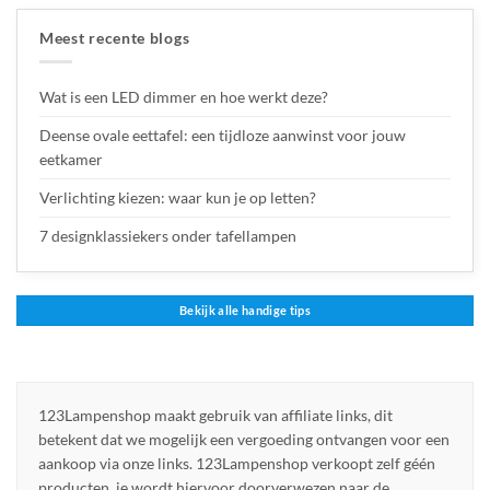
Meest recente blogs
Wat is een LED dimmer en hoe werkt deze?
Deense ovale eettafel: een tijdloze aanwinst voor jouw
eetkamer
Verlichting kiezen: waar kun je op letten?
7 designklassiekers onder tafellampen
Bekijk alle handige tips
123Lampenshop maakt gebruik van affiliate links, dit
betekent dat we mogelijk een vergoeding ontvangen voor een
aankoop via onze links. 123Lampenshop verkoopt zelf géén
producten, je wordt hiervoor doorverwezen naar de