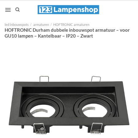
Ga
naar
inhoud
led inbouwspots
/
armaturen
/
HOFTRONIC armaturen
HOFTRONIC Durham dubbele inbouwspot armatuur – voor
GU10 lampen – Kantelbaar – IP20 – Zwart