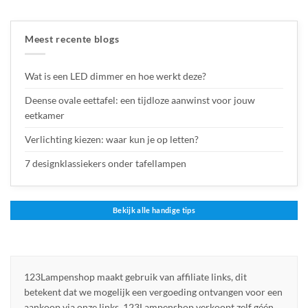
Meest recente blogs
Wat is een LED dimmer en hoe werkt deze?
Deense ovale eettafel: een tijdloze aanwinst voor jouw
eetkamer
Verlichting kiezen: waar kun je op letten?
7 designklassiekers onder tafellampen
Bekijk alle handige tips
123Lampenshop maakt gebruik van affiliate links, dit
betekent dat we mogelijk een vergoeding ontvangen voor een
aankoop via onze links. 123Lampenshop verkoopt zelf géén