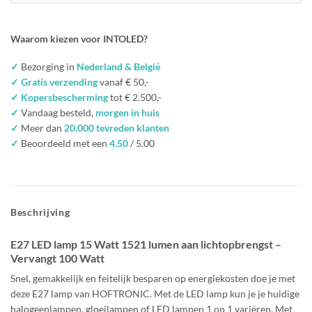
Waarom kiezen voor INTOLED?
✓
Bezorging in
Nederland & België
✓ Gratis verzending
vanaf € 50,-
✓ Kopersbescherming
tot € 2.500,-
✓
Vandaag besteld,
morgen in huis
✓
Meer dan
20.000 tevreden klanten
✓
Beoordeeld met een
4.50
/ 5.00
Beschrijving
E27 LED lamp 15 Watt 1521 lumen aan lichtopbrengst –
Vervangt 100 Watt
Snel, gemakkelijk en feitelijk besparen op energiekosten doe je met
deze E27 lamp van HOFTRONIC. Met de LED lamp kun je je huidige
halogeenlampen, gloeilampen of LED lampen 1 op 1 variëren. Met