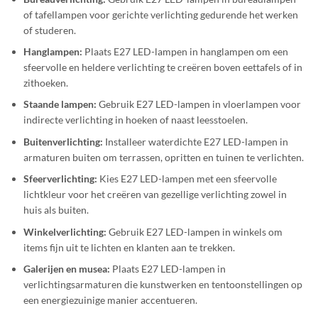
of tafellampen voor gerichte verlichting gedurende het werken
of studeren.
Hanglampen:
Plaats E27 LED-lampen in hanglampen om een
sfeervolle en heldere verlichting te creëren boven eettafels of in
zithoeken.
Staande lampen:
Gebruik E27 LED-lampen in vloerlampen voor
indirecte verlichting in hoeken of naast leesstoelen.
Buitenverlichting:
Installeer waterdichte E27 LED-lampen in
armaturen buiten om terrassen, opritten en tuinen te verlichten.
Sfeerverlichting:
Kies E27 LED-lampen met een sfeervolle
lichtkleur voor het creëren van gezellige verlichting zowel in
huis als buiten.
Winkelverlichting:
Gebruik E27 LED-lampen in winkels om
items fijn uit te lichten en klanten aan te trekken.
Galerijen en musea:
Plaats E27 LED-lampen in
verlichtingsarmaturen die kunstwerken en tentoonstellingen op
een energiezuinige manier accentueren.