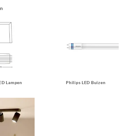
an
LED Lampen
Philips LED Buizen