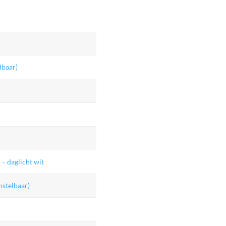
lbaar)
– daglicht wit
stelbaar)