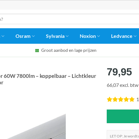
s
Osram
Sylvania
Noxion
Ledvance
Groot aanbod en lage prijzen
79,95
 60W 7800lm – koppelbaar – Lichtkleur
or
66,07 excl. btw
1
LET OP: Je wordt