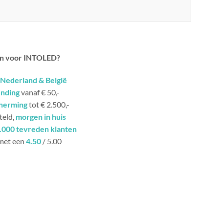
n voor INTOLED?
Nederland & België
ending
vanaf € 50,-
herming
tot € 2.500,-
teld,
morgen in huis
.000 tevreden klanten
met een
4.50
/ 5.00