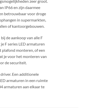
gsmogelijkheden zeer groot.
n IP66 en zijn daarmee
een betrouwbaar voor droge
t ophangen in supermarkten,
hallen of kantoorgebouwen.
 bij de aankoop van alle F
 je F series LED armaturen
t plafond monteren, of een
dat je voor het monteren van
or de securiteit.
river. Een additionele
 LED armaturen in een ruimte
04 armaturen aan elkaar te