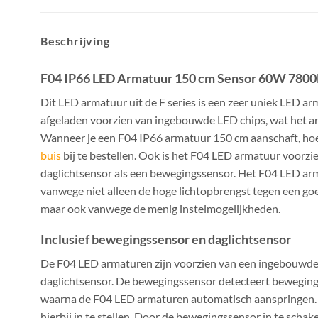
Beschrijving
F04 IP66 LED Armatuur 150 cm Sensor 60W 7800
Dit LED armatuur uit de F series is een zeer uniek LED ar
afgeladen voorzien van ingebouwde LED chips, wat het a
Wanneer je een F04 IP66 armatuur 150 cm aanschaft, hoef
buis
bij te bestellen. Ook is het F04 LED armatuur voorzi
daglichtsensor als een bewegingssensor. Het F04 LED ar
vanwege niet alleen de hoge lichtopbrengst tegen een go
maar ook vanwege de menig instelmogelijkheden.
Inclusief bewegingssensor en daglichtsensor
De F04 LED armaturen zijn voorzien van een ingebouwd
daglichtsensor. De bewegingssensor detecteert beweging 
waarna de F04 LED armaturen automatisch aanspringen. D
hierbij in te stellen. Door de bewegingssensor in te schake