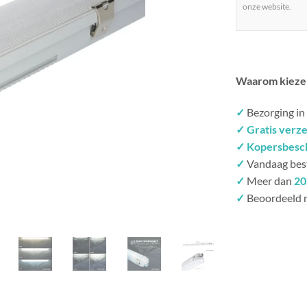
onze website.
Waarom kieze
✓
Bezorging in
✓ Gratis verz
✓ Kopersbesc
✓
Vandaag bes
✓
Meer dan
20
✓
Beoordeeld 