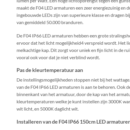
lumen per Watt. Een hoge lichtopbrengst tegen een gunsti
maakt de F04 LED armaturen een zeer energiezuinig en d
ingebouwde LEDs zijn van superieure klasse en dragen bi
van gemiddeld 50.000 branduren.
De F04 IP66 LED armaturen hebben een grote stralingsho
ervoor dat het licht mogelijkheid4 verspreid wordt. Het lich
melkachtige kap. Dit zorgt voor uniek en fijn licht in de ru
vooral ook voor dat je niet verblind wordt.
Pas de kleurtemperatuur aan
De instellingsmogelijkheden stoppen niet bij het wattag
van de F04 IP66 LED armaturen is aan te behoren. Ook de
binnenkant van het armatuur, door de kap van het armatu
kleurtemperaturen welke je kunt instellen zijn 3000K war
wit licht, en 5000K daglicht wit.
Installeren van de F04 IP66 150cm LED armature