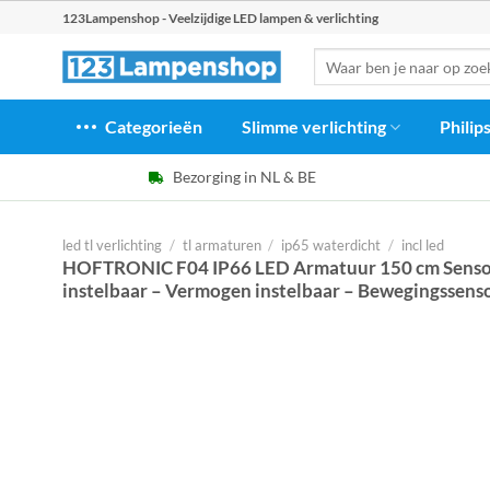
Ga
123Lampenshop - Veelzijdige LED lampen & verlichting
naar
Zoeken
inhoud
naar:
Categorieën
Slimme verlichting
Philip
Bezorging in NL & BE
led tl verlichting
/
tl armaturen
/
ip65 waterdicht
/
incl led
HOFTRONIC F04 IP66 LED Armatuur 150 cm Sensor
instelbaar – Vermogen instelbaar – Bewegingssens