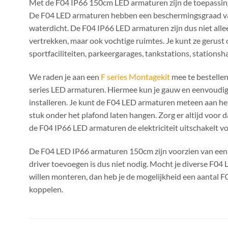
Met de F04 IP66 150cm LED armaturen zijn de toepassin
De F04 LED armaturen hebben een beschermingsgraad va
waterdicht. De F04 IP66 LED armaturen zijn dus niet all
vertrekken, maar ook vochtige ruimtes. Je kunt ze gerus
sportfaciliteiten, parkeergarages, tankstations, stations
We raden je aan een
F series Montagekit
mee te bestellen
series LED armaturen. Hiermee kun je gauw en eenvoudig
installeren. Je kunt de F04 LED armaturen meteen aan he
stuk onder het plafond laten hangen. Zorg er altijd voor 
de F04 IP66 LED armaturen de elektriciteit uitschakelt vo
De F04 LED IP66 armaturen 150cm zijn voorzien van een d
driver toevoegen is dus niet nodig. Mocht je diverse F04
willen monteren, dan heb je de mogelijkheid een aantal F
koppelen.