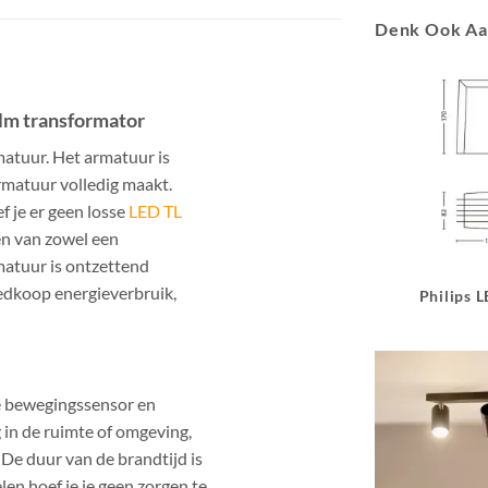
Denk Ook A
lm transformator
matuur. Het armatuur is
rmatuur volledig maakt.
 je er geen losse
LED TL
en van zowel een
matuur is ontzettend
edkoop energieverbruik,
Philips 
e bewegingssensor en
in de ruimte of omgeving,
e duur van de brandtijd is
len hoef je je geen zorgen te