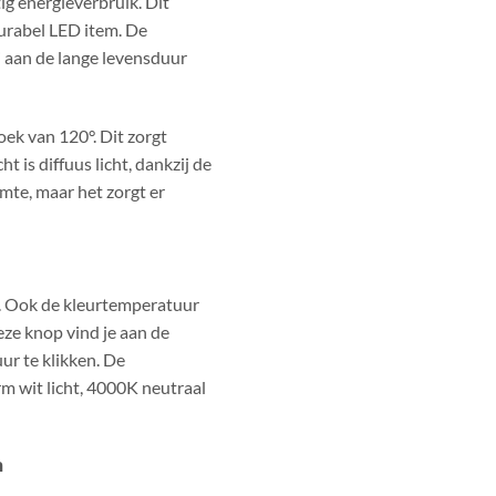
g energieverbruik. Dit
urabel LED item. De
j aan de lange levensduur
ek van 120°. Dit zorgt
t is diffuus licht, dankzij de
imte, maar het zorgt er
e. Ook de kleurtemperatuur
ze knop vind je aan de
ur te klikken. De
m wit licht, 4000K neutraal
n