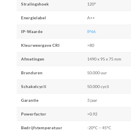
Stralingshoek
120°
Energielabel
A++
IP-Waarde
IP66
Kleurweergave CRI
>80
Afmetingen
1490 x 95 x 75 mm
Branduren
50.000 uur
Schakelcycli
50.000 cycli
Garantie
3 jaar
Powerfactor
>0.92
Bedrijfstemperatuur
-20°C – 45°C