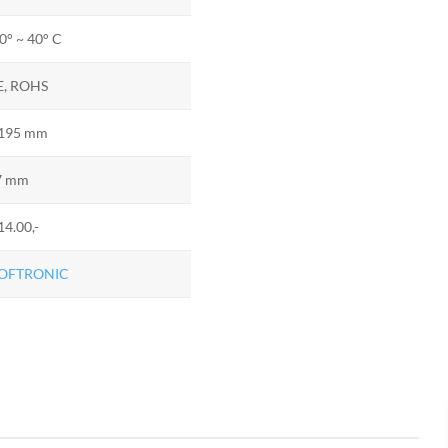
0° ~ 40° C
E, ROHS
195 mm
7 mm
14.00,-
OFTRONIC