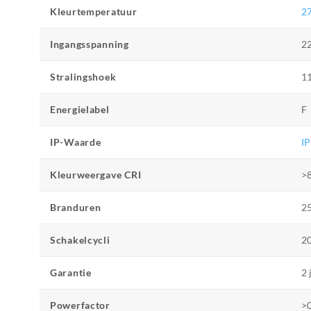
Kleurtemperatuur
2
Ingangsspanning
2
Stralingshoek
1
Energielabel
F
IP-Waarde
I
Kleurweergave CRI
>
Branduren
25
Schakelcycli
20
Garantie
2 
Powerfactor
>0