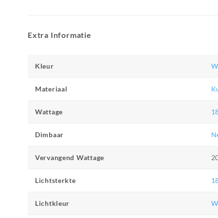
Extra Informatie
Kleur
W
Materiaal
Ku
Wattage
1
Dimbaar
N
Vervangend Wattage
2
Lichtsterkte
1
Lichtkleur
W