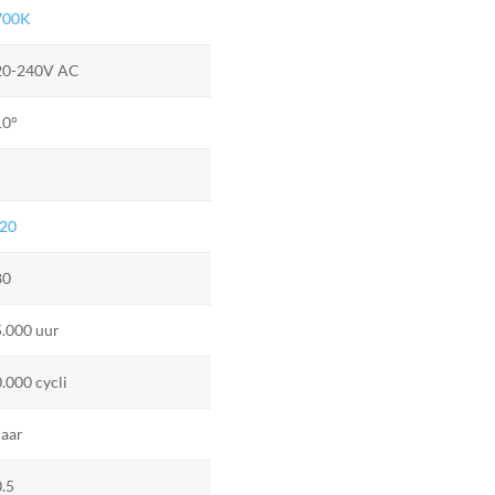
700K
20-240V AC
10°
P20
80
.000 uur
.000 cycli
jaar
.5