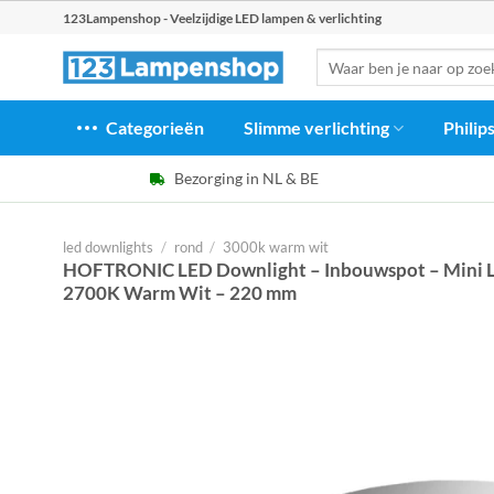
Ga
123Lampenshop - Veelzijdige LED lampen & verlichting
naar
Zoeken
inhoud
naar:
Categorieën
Slimme verlichting
Philip
Bezorging in NL & BE
led downlights
/
rond
/
3000k warm wit
HOFTRONIC LED Downlight – Inbouwspot – Mini L
2700K Warm Wit – 220 mm