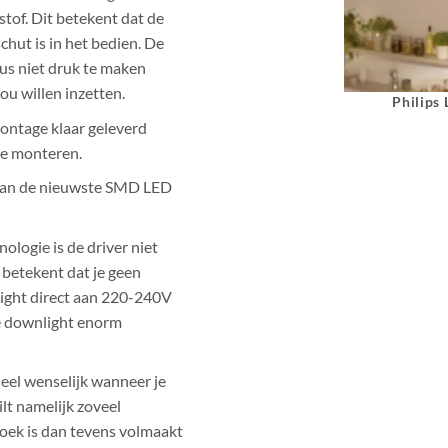
tof. Dit betekent dat de
hut is in het bedien. De
dus niet druk te maken
ou willen inzetten.
Philips
ontage klaar geleverd
 te monteren.
van de nieuwste SMD LED
ologie is de driver niet
 betekent dat je geen
light direct aan 220-240V
ze downlight enorm
heel wenselijk wanneer je
lt namelijk zoveel
oek is dan tevens volmaakt