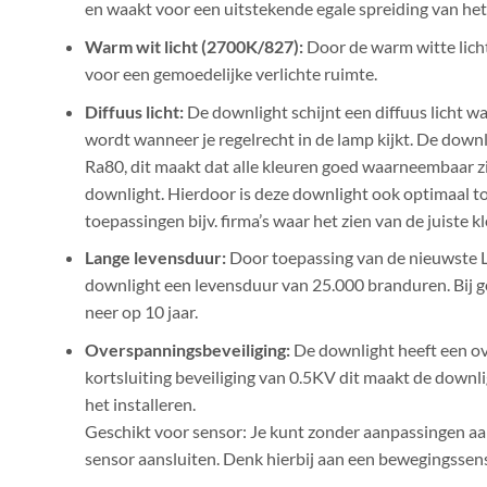
en waakt voor een uitstekende egale spreiding van het l
Warm wit licht (2700K/827):
Door de warm witte licht
voor een gemoedelijke verlichte ruimte.
Diffuus licht:
De downlight schijnt een diffuus licht wa
wordt wanneer je regelrecht in de lamp kijkt. De down
Ra80, dit maakt dat alle kleuren goed waarneembaar zi
downlight. Hierdoor is deze downlight ook optimaal toe
toepassingen bijv. firma’s waar het zien van de juiste k
Lange levensduur:
Door toepassing van de nieuwste L
downlight een levensduur van 25.000 branduren. Bij 
neer op 10 jaar.
Overspanningsbeveiliging:
De downlight heeft een o
kortsluiting beveiliging van 0.5KV dit maakt de downl
het installeren.
Geschikt voor sensor: Je kunt zonder aanpassingen a
sensor aansluiten. Denk hierbij aan een bewegingssen