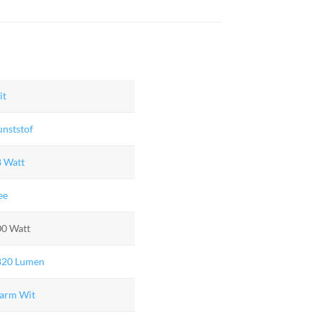
it
nststof
8 Watt
ee
00 Watt
820 Lumen
arm Wit