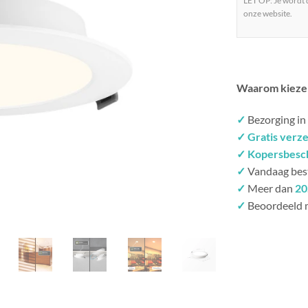
LET OP: Je wordt
onze website.
Waarom kieze
✓
Bezorging in
✓ Gratis verz
✓ Kopersbesc
✓
Vandaag bes
✓
Meer dan
20
✓
Beoordeeld 