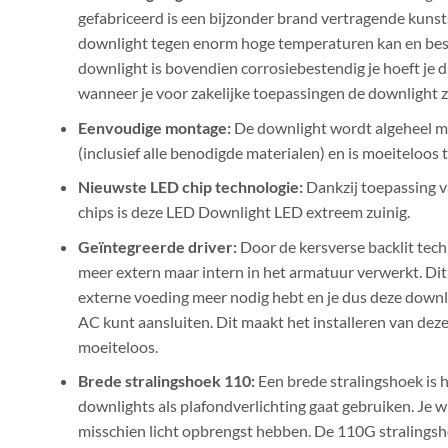
gefabriceerd is een bijzonder brand vertragende kunsts
downlight tegen enorm hoge temperaturen kan en besc
downlight is bovendien corrosiebestendig je hoeft je 
wanneer je voor zakelijke toepassingen de downlight z
Eenvoudige montage:
De downlight wordt algeheel m
(inclusief alle benodigde materialen) en is moeiteloos
Nieuwste LED chip technologie:
Dankzij toepassing 
chips is deze LED Downlight LED extreem zuinig.
Geïntegreerde driver:
Door de kersverse backlit techn
meer extern maar intern in het armatuur verwerkt. Dit
externe voeding meer nodig hebt en je dus deze down
AC kunt aansluiten. Dit maakt het installeren van de
moeiteloos.
Brede stralingshoek 110:
Een brede stralingshoek is 
downlights als plafondverlichting gaat gebruiken. Je wi
misschien licht opbrengst hebben. De 110G stralingsh