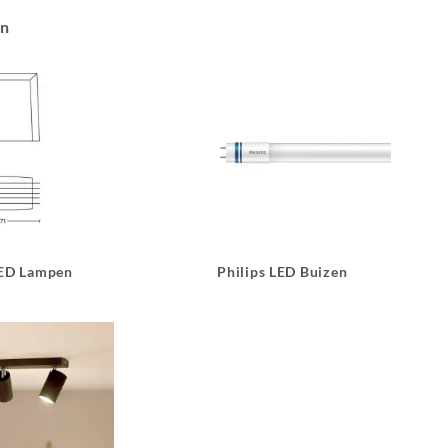
an
LED Lampen
Philips LED Buizen