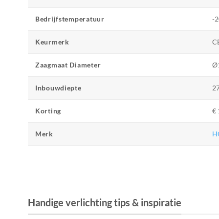
Bedrijfstemperatuur
-2
Keurmerk
C
Zaagmaat Diameter
Ø
Inbouwdiepte
2
Korting
€ 
Merk
H
Handige verlichting tips & inspiratie