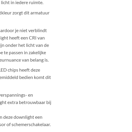
icht in iedere ruimte.
kleur zorgt dit armatuur
ardoor je niet verblindt
light heeft een CRI van
jn onder het licht van de
 te passen in zakelijke
leurnuance van belang is.
ED chips heeft deze
gemiddeld bedien komt dit
verspannings- en
ight extra betrouwbaar bij
an deze downlight een
sor of schemerschakelaar.