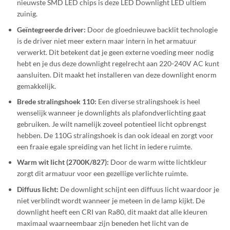
nieuwste SMD LED chips is deze LED Downlight LED ultiem
zuinig.
Geïntegreerde driver:
Door de gloednieuwe backlit technologie
is de driver niet meer extern maar intern in het armatuur
verwerkt. Dit betekent dat je geen externe voeding meer nodig
hebt en je dus deze downlight regelrecht aan 220-240V AC kunt
aansluiten. Dit maakt het installeren van deze downlight enorm
gemakkelijk.
Brede stralingshoek 110:
Een diverse stralingshoek is heel
wenselijk wanneer je downlights als plafondverlichting gaat
gebruiken. Je wilt namelijk zoveel potentieel licht opbrengst
hebben. De 110G stralingshoek is dan ook ideaal en zorgt voor
een fraaie egale spreiding van het licht in iedere ruimte.
Warm wit licht (2700K/827):
Door de warm witte lichtkleur
zorgt dit armatuur voor een gezellige verlichte ruimte.
Diffuus licht:
De downlight schijnt een diffuus licht waardoor je
niet verblindt wordt wanneer je meteen in de lamp kijkt. De
downlight heeft een CRI van Ra80, dit maakt dat alle kleuren
maximaal waarneembaar zijn beneden het licht van de