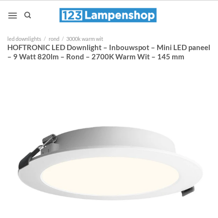
Ga
naar
inhoud
led downlights
/
rond
/
3000k warm wit
HOFTRONIC LED Downlight – Inbouwspot – Mini LED paneel
– 9 Watt 820lm – Rond – 2700K Warm Wit – 145 mm