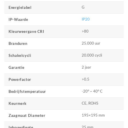
G
Energielabel
IP20
IP-Waarde
>80
Kleurweergave CRI
25.000 uur
Branduren
20.000 cycli
Schakelcycli
2 jaar
Garantie
>0.5
Powerfactor
-20° ~ 40° C
Bedrijfstemperatuur
CE, ROHS
Keurmerk
195×195 mm
Zaagmaat Diameter
25 mm
Inbouwdiepte