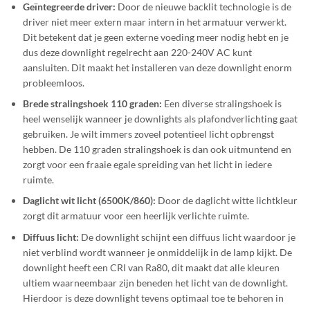
Geïntegreerde driver:
Door de nieuwe backlit technologie is de
driver niet meer extern maar intern in het armatuur verwerkt.
Dit betekent dat je geen externe voeding meer nodig hebt en je
dus deze downlight regelrecht aan 220-240V AC kunt
aansluiten. Dit maakt het installeren van deze downlight enorm
probleemloos.
Brede stralingshoek 110 graden:
Een diverse stralingshoek is
heel wenselijk wanneer je downlights als plafondverlichting gaat
gebruiken. Je wilt immers zoveel potentieel licht opbrengst
hebben. De 110 graden stralingshoek is dan ook uitmuntend en
zorgt voor een fraaie egale spreiding van het licht in iedere
ruimte.
Daglicht wit licht (6500K/860):
Door de daglicht witte lichtkleur
zorgt dit armatuur voor een heerlijk verlichte ruimte.
Diffuus licht:
De downlight schijnt een diffuus licht waardoor je
niet verblind wordt wanneer je onmiddelijk in de lamp kijkt. De
downlight heeft een CRI van Ra80, dit maakt dat alle kleuren
ultiem waarneembaar zijn beneden het licht van de downlight.
Hierdoor is deze downlight tevens optimaal toe te behoren in