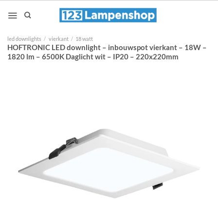
Ga
naar
inhoud
led downlights
/
vierkant
/
18 watt
HOFTRONIC LED downlight – inbouwspot vierkant – 18W –
1820 lm – 6500K Daglicht wit – IP20 – 220x220mm