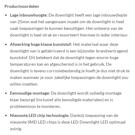
Productvoordelen
Lage inbouwhoogte:
De downlight heeft een lage inbouwdiepte
van 25mm wat het aangenaam maakt om de downlight in heel
vaak toepassingen te kunnen benuttigen. Het ontwerp van de
downlight is heel strak en ressorteert hiermee in ieder interieur.
Afwerking hoge klasse kunststof:
Het materiaal waar deze
downlight van is gefabriceerd is een bijzonder brandvertragend
kunststof. Dit betekent dat de downlight tegen enorm hoge
temperaturen kan en afgeschermd is in het gebruik. De
downlight is tevens corrosiebestendig je hoeft je dus niet druk te
maken wanneer je voor zakelijke toepassingen de downlight zou
willen inzetten.
Eenvoudige montage:
De downlight wordt volledig montage
klaar bezorgd (inclusief alle benodigde materialen) en is
probleemloos te monteren.
Nieuwste LED chip technologie:
Dankzij toepassing van de
nieuwste SMD LED chips is deze LED Downlight LED optimaal
zuinig.