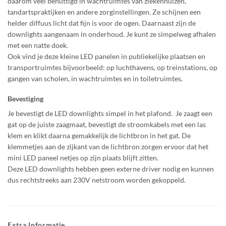
daarom veel benuttigd in wachtruimtes van ziekenhuizen,
tandartspraktijken en andere zorginstellingen. Ze schijnen een
helder diffuus licht dat fijn is voor de ogen. Daarnaast zijn de
downlights aangenaam in onderhoud. Je kunt ze simpelweg afhalen
met een natte doek.
Ook vind je deze kleine LED panelen in publiekelijke plaatsen en
transportruimtes bijvoorbeeld: op luchthavens, op treinstations, op
gangen van scholen, in wachtruimtes en in toiletruimtes.
Bevestiging
Je bevestigt de LED downlights simpel in het plafond. Je zaagt een
gat op de juiste zaagmaat, bevestigt de stroomkabels met een las
klem en klikt daarna gemakkelijk de lichtbron in het gat. De
klemmetjes aan de zijkant van de lichtbron zorgen ervoor dat het
mini LED paneel netjes op zijn plaats blijft zitten.
Deze LED downlights hebben geen externe driver nodig en kunnen
dus rechtstreeks aan 230V netstroom worden gekoppeld.
Extra Informatie