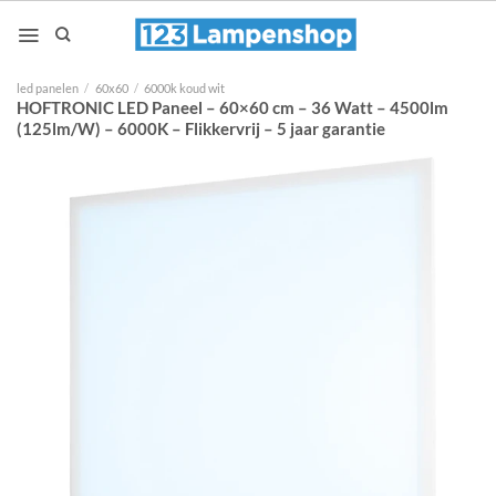
Ga
naar
inhoud
led panelen
/
60x60
/
6000k koud wit
HOFTRONIC LED Paneel – 60×60 cm – 36 Watt – 4500lm
(125lm/W) – 6000K – Flikkervrij – 5 jaar garantie