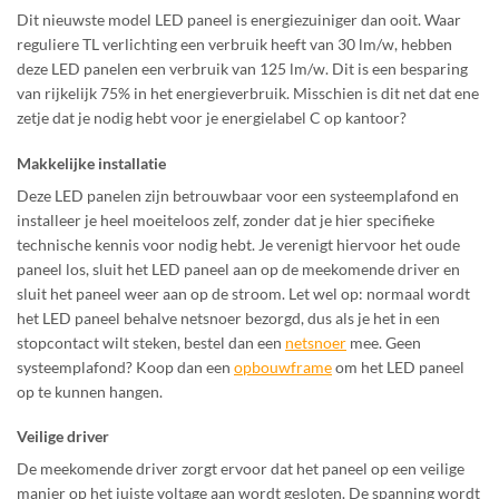
Dit nieuwste model LED paneel is energiezuiniger dan ooit. Waar
reguliere TL verlichting een verbruik heeft van 30 lm/w, hebben
deze LED panelen een verbruik van 125 lm/w. Dit is een besparing
van rijkelijk 75% in het energieverbruik. Misschien is dit net dat ene
zetje dat je nodig hebt voor je energielabel C op kantoor?
Makkelijke installatie
Deze LED panelen zijn betrouwbaar voor een systeemplafond en
installeer je heel moeiteloos zelf, zonder dat je hier specifieke
technische kennis voor nodig hebt. Je verenigt hiervoor het oude
paneel los, sluit het LED paneel aan op de meekomende driver en
sluit het paneel weer aan op de stroom. Let wel op: normaal wordt
het LED paneel behalve netsnoer bezorgd, dus als je het in een
stopcontact wilt steken, bestel dan een
netsnoer
mee. Geen
systeemplafond? Koop dan een
opbouwframe
om het LED paneel
op te kunnen hangen.
Veilige driver
De meekomende driver zorgt ervoor dat het paneel op een veilige
manier op het juiste voltage aan wordt gesloten. De spanning wordt