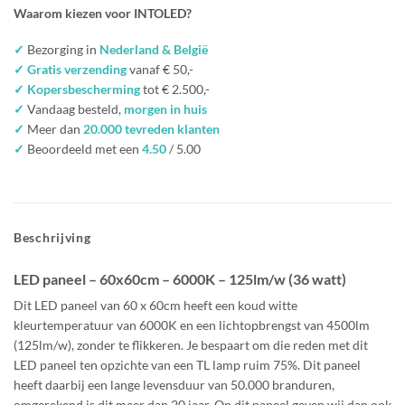
Waarom kiezen voor INTOLED?
✓
Bezorging in
Nederland & België
✓ Gratis verzending
vanaf € 50,-
✓ Kopersbescherming
tot € 2.500,-
✓
Vandaag besteld,
morgen in huis
✓
Meer dan
20.000 tevreden klanten
✓
Beoordeeld met een
4.50
/ 5.00
Beschrijving
LED paneel – 60x60cm – 6000K – 125lm/w
(36 watt)
Dit LED paneel van 60 x 60cm heeft een koud witte
kleurtemperatuur van 6000K en een lichtopbrengst van 4500lm
(125lm/w), zonder te flikkeren. Je bespaart om die reden met dit
LED paneel ten opzichte van een TL lamp ruim 75%. Dit paneel
heeft daarbij een lange levensduur van 50.000 branduren,
omgerekend is dit meer dan 20 jaar. Op dit paneel geven wij dan ook