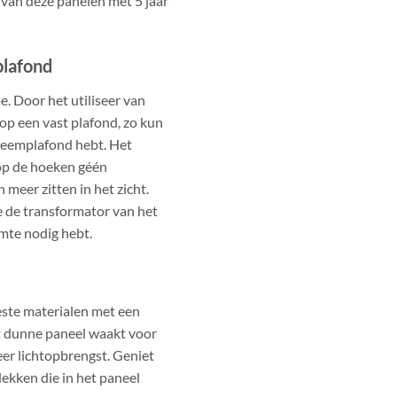
 van deze panelen met 5 jaar
plafond
. Door het utiliseer van
op een vast plafond, zo kun
steemplafond hebt. Het
 op de hoeken géén
 meer zitten in het zicht.
 de transformator van het
mte nodig hebt.
ste materialen met een
t dunne paneel waakt voor
er lichtopbrengst. Geniet
ekken die in het paneel