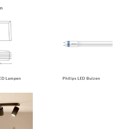
an
LED Lampen
Philips LED Buizen