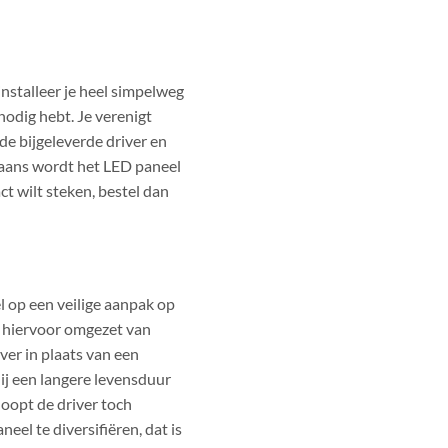
nstalleer je heel simpelweg
 nodig hebt. Je verenigt
de bijgeleverde driver en
gaans wordt het LED paneel
ct wilt steken, bestel dan
l op een veilige aanpak op
t hiervoor omgezet van
er in plaats van een
ij een langere levensduur
oopt de driver toch
el te diversifiëren, dat is