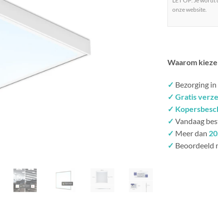
LET OP: Je wordt
onze website.
Waarom kieze
✓
Bezorging in
✓ Gratis verz
✓ Kopersbesc
✓
Vandaag bes
✓
Meer dan
20
✓
Beoordeeld 