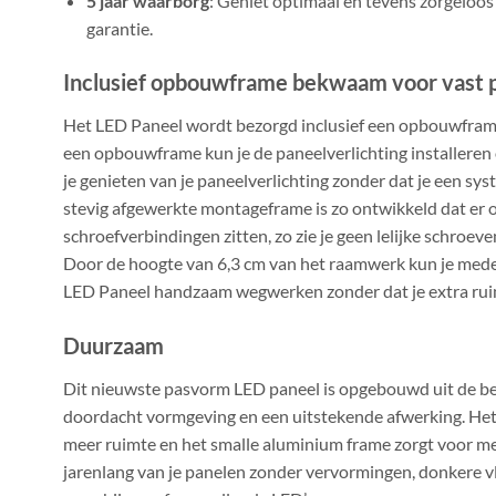
5 jaar waarborg
: Geniet optimaal en tevens zorgeloos
garantie.
Inclusief opbouwframe bekwaam voor vast 
Het LED Paneel wordt bezorgd inclusief een opbouwframe
een opbouwframe kun je de paneelverlichting installeren 
je genieten van je paneelverlichting zonder dat je een sy
stevig afgewerkte montageframe is zo ontwikkeld dat er
schroefverbindingen zitten, zo zie je geen lelijke schroeven
Door de hoogte van 6,3 cm van het raamwerk kun je mede
LED Paneel handzaam wegwerken zonder dat je extra rui
Duurzaam
Dit nieuwste pasvorm LED paneel is opgebouwd uit de be
doordacht vormgeving en een uitstekende afwerking. He
meer ruimte en het smalle aluminium frame zorgt voor me
jarenlang van je panelen zonder vervormingen, donkere vl