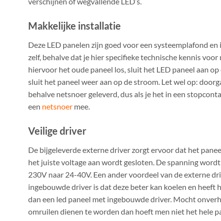
verschijnen of wegvallende LED’s.
Makkelijke installatie
Deze LED panelen zijn goed voor een systeemplafond en i
zelf, behalve dat je hier specifieke technische kennis voor
hiervoor het oude paneel los, sluit het LED paneel aan op 
sluit het paneel weer aan op de stroom. Let wel op: door
behalve netsnoer geleverd, dus als je het in een stopconta
een
netsnoer
mee.
Veilige driver
De bijgeleverde externe driver zorgt ervoor dat het panee
het juiste voltage aan wordt gesloten. De spanning word
230V naar 24-40V. Een ander voordeel van de externe driv
ingebouwde driver is dat deze beter kan koelen en heeft h
dan een led paneel met ingebouwde driver. Mocht onverh
omruilen dienen te worden dan hoeft men niet het hele pane