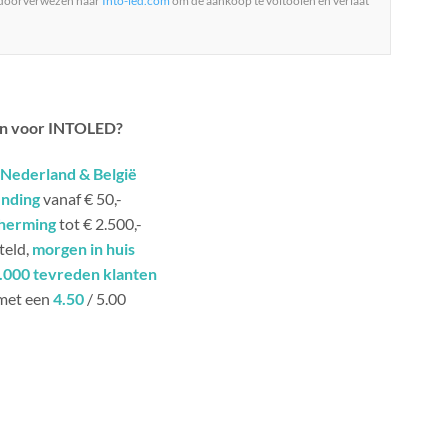
 doorverwezen naar
Into-led.com
om de aankoop te voltooien en verlaat
n voor INTOLED?
Nederland & België
ending
vanaf € 50,-
herming
tot € 2.500,-
teld,
morgen in huis
.000 tevreden klanten
met een
4.50
/ 5.00