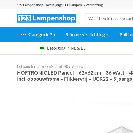
Ga
123Lampenshop - Veelzijdige LED lampen & verlichting
naar
Zoeken
inhoud
naar:
Categorieën
Slimme verlichting
Philip
Bezorging in NL & BE
led panelen
/
62x62
/
6000k koud wit
HOFTRONIC LED Paneel – 62×62 cm – 36 Watt – 48
Incl. opbouwframe – Flikkervrij – UGR22 – 5 jaar ga