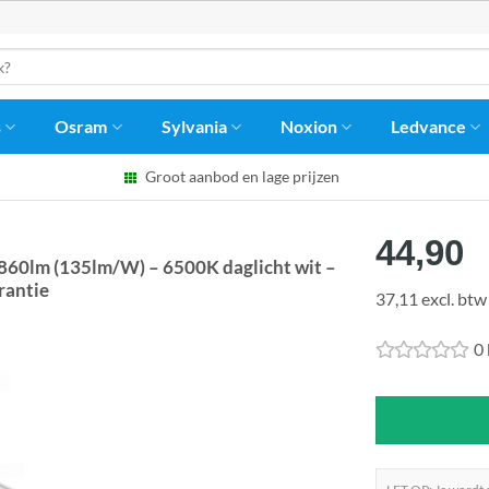
s
Osram
Sylvania
Noxion
Ledvance
Groot aanbod en lage prijzen
44,90
60lm (135lm/W) – 6500K daglicht wit –
rantie
37,11 excl. btw
0