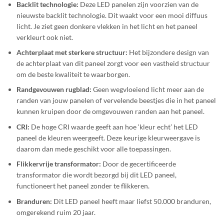
Backlit technologie:
Deze LED panelen zijn voorzien van de
nieuwste backlit technologie. Dit waakt voor een mooi diffuus
licht. Je ziet geen donkere vlekken in het licht en het paneel
verkleurt ook niet.
Achterplaat met sterkere structuur:
Het bijzondere design van
de achterplaat van dit paneel zorgt voor een vastheid structuur
om de beste kwaliteit te waarborgen.
Randgevouwen rugblad:
Geen wegvloeiend licht meer aan de
randen van jouw panelen of vervelende beestjes die in het paneel
kunnen kruipen door de omgevouwen randen aan het paneel.
CRI:
De hoge CRI waarde geeft aan hoe ‘kleur echt’ het LED
paneel de kleuren weergeeft. Deze keurige kleurweergave is
daarom dan mede geschikt voor alle toepassingen.
Flikkervrije transformator:
Door de gecertificeerde
transformator die wordt bezorgd bij dit LED paneel,
functioneert het paneel zonder te flikkeren.
Branduren:
Dit LED paneel heeft maar liefst 50.000 branduren,
omgerekend ruim 20 jaar.