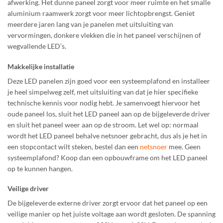
afwerking. Het dunne paneel zorgt voor meer ruimte en het smalle
aluminium raamwerk zorgt voor meer lichtopbrengst. Geniet
meerdere jaren lang van je panelen met uitsluiting van
vervormingen, donkere vlekken die in het paneel verschijnen of
wegvallende LED’s.
Makkelijke installatie
Deze LED panelen zijn goed voor een systeemplafond en installeer
je heel simpelweg zelf, met uitsluiting van dat je hier specifieke
technische kennis voor nodig hebt. Je samenvoegt hiervoor het
oude paneel los, sluit het LED paneel aan op de bijgeleverde driver
en sluit het paneel weer aan op de stroom. Let wel op: normaal
wordt het LED paneel behalve netsnoer gebracht, dus als je het in
een stopcontact wilt steken, bestel dan een
netsnoer
mee. Geen
systeemplafond? Koop dan een opbouwframe
om het LED paneel
op te kunnen hangen.
Veilige driver
De bijgeleverde externe driver zorgt ervoor dat het paneel op een
veilige manier op het juiste voltage aan wordt gesloten. De spanning