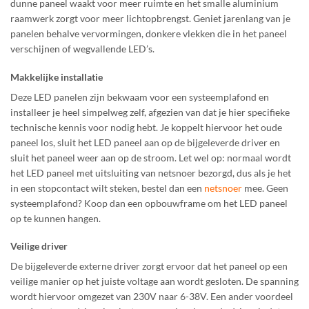
dunne paneel waakt voor meer ruimte en het smalle aluminium
raamwerk zorgt voor meer lichtopbrengst. Geniet jarenlang van je
panelen behalve vervormingen, donkere vlekken die in het paneel
verschijnen of wegvallende LED’s.
Makkelijke installatie
Deze LED panelen zijn bekwaam voor een systeemplafond en
installeer je heel simpelweg zelf, afgezien van dat je hier specifieke
technische kennis voor nodig hebt. Je koppelt hiervoor het oude
paneel los, sluit het LED paneel aan op de bijgeleverde driver en
sluit het paneel weer aan op de stroom. Let wel op: normaal wordt
het LED paneel met uitsluiting van netsnoer bezorgd, dus als je het
in een stopcontact wilt steken, bestel dan een
netsnoer
mee. Geen
systeemplafond? Koop dan een opbouwframe
om het LED paneel
op te kunnen hangen.
Veilige driver
De bijgeleverde externe driver zorgt ervoor dat het paneel op een
veilige manier op het juiste voltage aan wordt gesloten. De spanning
wordt hiervoor omgezet van 230V naar 6-38V. Een ander voordeel