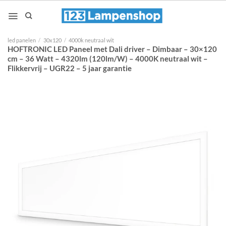
Ga
naar
inhoud
led panelen
/
30x120
/
4000k neutraal wit
HOFTRONIC LED Paneel met Dali driver – Dimbaar – 30×120
cm – 36 Watt – 4320lm (120lm/W) – 4000K neutraal wit –
Flikkervrij – UGR22 – 5 jaar garantie