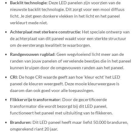
Backlit technologie:
Deze LED panelen zijn voorzien van de
nieuwste backlit technologie. Dit zorgt voor een mooi diffuus
licht. Je ziet geen donkere vlekken in het licht en het paneel
verkleurt mede niet.
Achterplaat met sterkere constructie:
Het speciale ontwerp van
de achterplaat van dit paneel waakt voor een sterkte structuur
om de eersterangs kwaliteit te waarborgen.
Randgevouwen rugblad:
Geen wegvloeiend licht meer aan de
randen van jouw panelen of vervelende beestjes die in het paneel
kunnen kruipen door de omgevouwen randen aan het paneel.
CRI:
De hoge CRI waarde geeft aan hoe ‘kleur echt’ het LED
paneel de kleuren weergeeft. Deze mooie kleurweergave is
daarom dan ook goed voor alle toepassingen.
Flikkervrije transformator:
Door de gecertificeerde
transformator die wordt bezorgd bij dit LED paneel,
functioneert het paneel met uitsluiting van te flikkeren.
Branduren:
Dit LED paneel heeft maar liefst 50.000 branduren,
omgerekend riant 20 jaar.