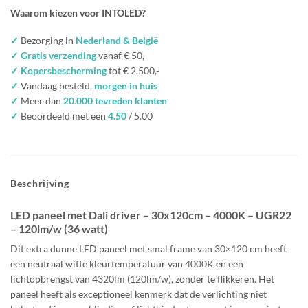
Waarom kiezen voor INTOLED?
✓
Bezorging in
Nederland & België
✓ Gratis verzending
vanaf € 50,-
✓ Kopersbescherming
tot € 2.500,-
✓
Vandaag besteld,
morgen in huis
✓
Meer dan
20.000 tevreden klanten
✓
Beoordeeld met een
4.50
/ 5.00
Beschrijving
LED paneel met Dali driver – 30x120cm
– 4000K
– UGR22
– 120lm/w (36 watt)
Dit extra dunne LED paneel met smal frame van 30×120
cm
heeft
een
neutraal witte kleurtemperatuur van 4000K
en een
lichtopbrengst van
4320lm
(120lm/w), zonder te flikkeren. Het
paneel heeft als exceptioneel kenmerk dat de
verlichting niet