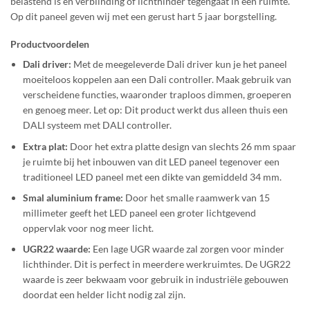
belastend is en verblinding of lichthinder tegengaat in een ruimte.
Op dit paneel geven wij met een gerust hart 5 jaar borgstelling.
Productvoordelen
Dali driver:
Met de meegeleverde Dali driver kun je het paneel
moeiteloos koppelen aan een Dali controller. Maak gebruik van
verscheidene functies, waaronder traploos dimmen, groeperen
en genoeg meer.
Let op: Dit product werkt dus alleen thuis een
DALI systeem met DALI controller.
Extra plat:
Door het extra platte design van slechts 26 mm spaar
je ruimte bij het inbouwen van dit LED paneel tegenover een
traditioneel LED paneel met een dikte van gemiddeld 34 mm.
Smal aluminium frame:
Door het smalle raamwerk van 15
millimeter geeft het LED paneel een
groter lichtgevend
oppervlak voor nog meer licht.
UGR22 waarde:
Een lage UGR waarde zal zorgen voor minder
lichthinder. Dit is perfect in meerdere werkruimtes. De UGR22
waarde is zeer bekwaam voor gebruik in i
ndustriële gebouwen
doordat een helder licht nodig zal zijn.