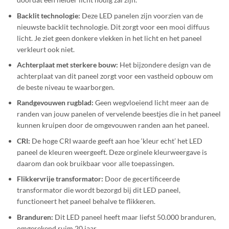
Backlit technologie:
Deze LED panelen zijn voorzien van de
nieuwste backlit technologie. Dit zorgt voor een mooi diffuus
licht. Je ziet geen donkere vlekken in het licht en het paneel
verkleurt ook niet.
Achterplaat met sterkere bouw:
Het bijzondere design van de
achterplaat van dit paneel zorgt voor een vastheid opbouw om
de beste niveau te waarborgen.
Randgevouwen rugblad:
Geen wegvloeiend licht meer aan de
randen van jouw panelen of vervelende beestjes die in het paneel
kunnen kruipen door de omgevouwen randen aan het paneel.
CRI:
De hoge CRI waarde geeft aan hoe ‘kleur echt’ het LED
paneel de kleuren weergeeft. Deze orginele kleurweergave is
daarom dan ook bruikbaar voor alle toepassingen.
Flikkervrije transformator:
Door de gecertificeerde
transformator die wordt bezorgd bij dit LED paneel,
functioneert het paneel behalve te flikkeren.
Branduren:
Dit LED paneel heeft maar liefst 50.000 branduren,
omgerekend ruim 20 jaar.