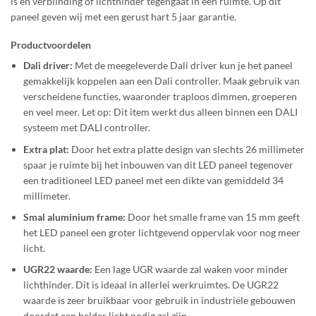
is en verblinding of lichthinder tegengaat in een ruimte.
Op dit
paneel geven wij met een gerust hart 5 jaar garantie.
Productvoordelen
Dali driver:
Met de meegeleverde Dali driver kun je het paneel
gemakkelijk koppelen aan een Dali controller. Maak gebruik van
verscheidene functies, waaronder traploos dimmen, groeperen
en veel meer.
Let op: Dit item werkt dus alleen binnen een DALI
systeem met DALI controller.
Extra plat:
Door het extra platte design van slechts 26 millimeter
spaar je ruimte bij het inbouwen van dit LED paneel tegenover
een traditioneel LED paneel met een dikte van gemiddeld 34
millimeter.
Smal aluminium frame:
Door het smalle frame van 15 mm geeft
het LED paneel een
groter lichtgevend oppervlak voor nog meer
licht.
UGR22 waarde:
Een lage UGR waarde zal waken voor minder
lichthinder. Dit is ideaal in allerlei werkruimtes. De UGR22
waarde is zeer bruikbaar voor gebruik in i
ndustriële gebouwen
doordat een helder licht nodig zal zijn.