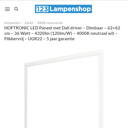
Ga
naar
inhoud
led panelen
/
62x62
/
4000k neutraal wit
HOFTRONIC LED Paneel met Dali driver – Dimbaar – 62×62
cm – 36 Watt – 4320lm (120lm/W) – 4000K neutraal wit –
Flikkervrij – UGR22 – 5 jaar garantie