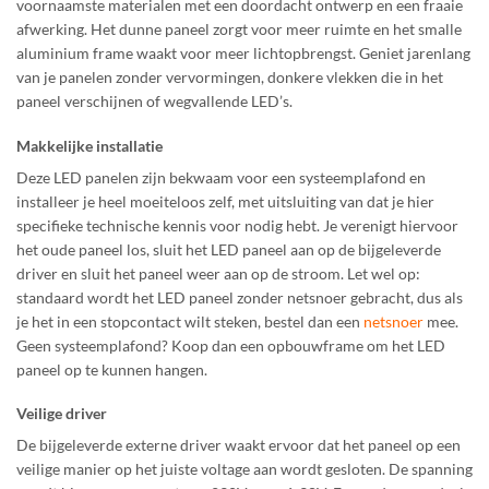
voornaamste materialen met een doordacht ontwerp en een fraaie
afwerking. Het dunne paneel zorgt voor meer ruimte en het smalle
aluminium frame waakt voor meer lichtopbrengst. Geniet jarenlang
van je panelen zonder vervormingen, donkere vlekken die in het
paneel verschijnen of wegvallende LED’s.
Makkelijke installatie
Deze LED panelen zijn bekwaam voor een systeemplafond en
installeer je heel moeiteloos zelf, met uitsluiting van dat je hier
specifieke technische kennis voor nodig hebt. Je verenigt hiervoor
het oude paneel los, sluit het LED paneel aan op de bijgeleverde
driver en sluit het paneel weer aan op de stroom. Let wel op:
standaard wordt het LED paneel zonder netsnoer gebracht, dus als
je het in een stopcontact wilt steken, bestel dan een
netsnoer
mee.
Geen systeemplafond? Koop dan een opbouwframe
om het LED
paneel op te kunnen hangen.
Veilige driver
De bijgeleverde externe driver waakt ervoor dat het paneel op een
veilige manier op het juiste voltage aan wordt gesloten. De spanning