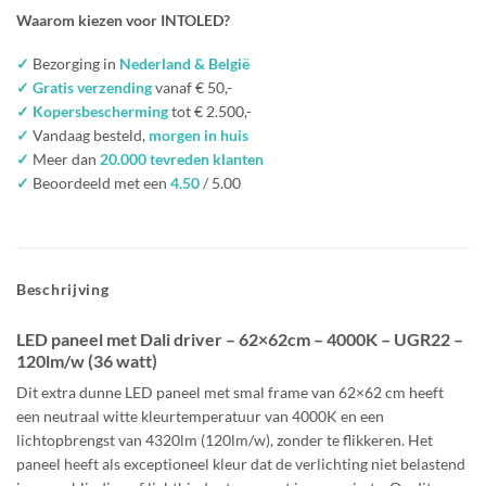
Waarom kiezen voor INTOLED?
✓
Bezorging in
Nederland & België
✓ Gratis verzending
vanaf € 50,-
✓ Kopersbescherming
tot € 2.500,-
✓
Vandaag besteld,
morgen in huis
✓
Meer dan
20.000 tevreden klanten
✓
Beoordeeld met een
4.50
/ 5.00
Beschrijving
LED paneel met Dali driver – 62×62
cm
– 4000K
– UGR22
–
120lm/w (36 watt)
Dit extra dunne LED paneel met smal frame van 62×62
cm
heeft
een
neutraal witte kleurtemperatuur van 4000K
en een
lichtopbrengst van
4320lm
(120lm/w), zonder te flikkeren. Het
paneel heeft als exceptioneel kleur dat de
verlichting niet belastend