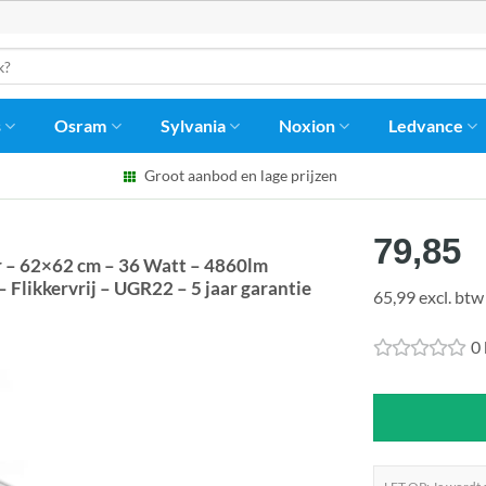
s
Osram
Sylvania
Noxion
Ledvance
Groot aanbod en lage prijzen
79,85
 – 62×62 cm – 36 Watt – 4860lm
Flikkervrij – UGR22 – 5 jaar garantie
65,99 excl. btw
0