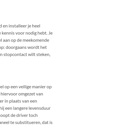
en installeer je heel
e kennis voor nodig hebt. Je
neel aan op de meekomende
 op: doorgaans wordt het
en stopcontact wilt steken,
el op een veilige manier op
t hiervoor omgezet van
r in plaats van een
hij een langere levensduur
oopt de driver toch
eel te substitueren, dat is