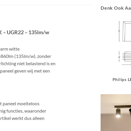
Denk Ook A
K – UGR22
– 135lm/w
arm witte
4860lm
(135lm/w), zonder
rlichting niet belastend is en
 paneel geven wij met een
Philips 
et paneel moeiteloos
nig functies, waaronder
artikel werkt dus alleen