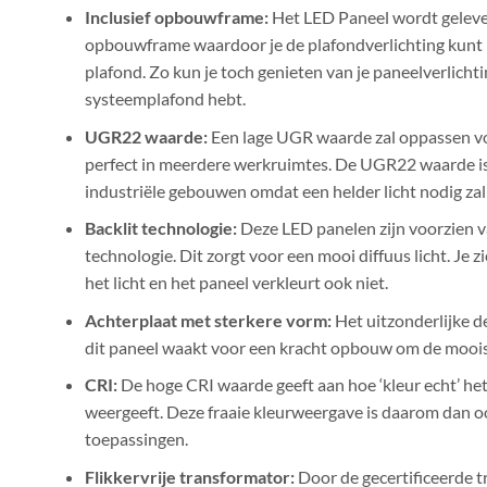
Inclusief opbouwframe:
Het LED Paneel wordt gelev
opbouwframe waardoor je de plafondverlichting kunt
plafond. Zo kun je toch genieten van je paneelverlichti
systeemplafond hebt.
UGR22 waarde:
Een lage UGR waarde zal oppassen voo
perfect in meerdere werkruimtes. De UGR22 waarde is 
i
ndustriële gebouwen omdat een helder licht nodig zal 
Backlit technologie:
Deze LED panelen zijn voorzien v
technologie. Dit zorgt voor een mooi diffuus licht. Je 
het licht en het paneel verkleurt ook niet.
Achterplaat met sterkere vorm:
Het uitzonderlijke d
dit paneel waakt voor een kracht opbouw om de moois
CRI:
De hoge CRI waarde geeft aan hoe ‘kleur echt’ he
weergeeft. Deze fraaie kleurweergave is daarom dan oo
toepassingen.
Flikkervrije transformator:
Door de gecertificeerde 