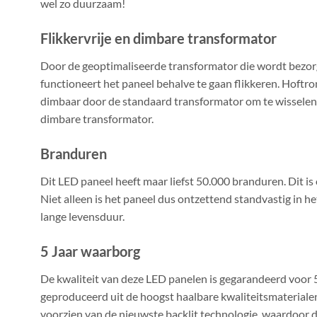
wel zo duurzaam!
Flikkervrije en dimbare transformator
Door de geoptimaliseerde transformator die wordt bezorg
functioneert het paneel behalve te gaan flikkeren.
Hoftron
dimbaar door de standaard transformator om te wissele
dimbare transformator.
Branduren
Dit LED paneel heeft maar liefst 50.000 branduren. Dit is
Niet alleen is het paneel dus ontzettend standvastig in h
lange levensduur.
5 Jaar waarborg
De kwaliteit van deze LED panelen is gegarandeerd voor 5
geproduceerd uit de hoogst haalbare kwaliteitsmaterialen
voorzien van de nieuwste backlit technologie, waardoor de