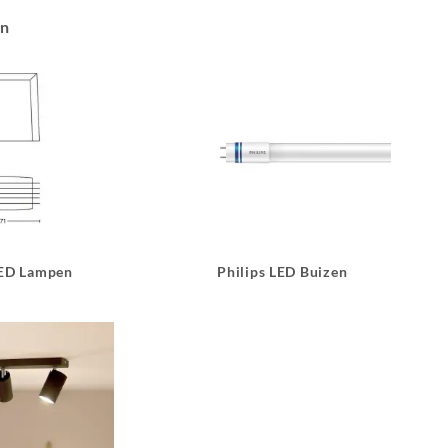
an
LED Lampen
Philips LED Buizen