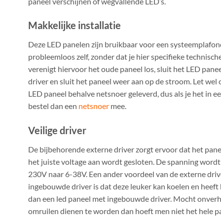
paneel verschijnen of wegvallende LED’s.
Makkelijke installatie
Deze LED panelen zijn bruikbaar voor een systeemplafond 
probleemloos zelf, zonder dat je hier specifieke technisch
verenigt hiervoor het oude paneel los, sluit het LED pa
driver en sluit het paneel weer aan op de stroom. Let wel
LED paneel behalve netsnoer geleverd, dus als je het in e
bestel dan een
netsnoer
mee.
Veilige driver
De bijbehorende externe driver zorgt ervoor dat het pane
het juiste voltage aan wordt gesloten. De spanning word
230V naar 6-38V. Een ander voordeel van de externe drive
ingebouwde driver is dat deze leuker kan koelen en heeft 
dan een led paneel met ingebouwde driver. Mocht onverh
omruilen dienen te worden dan hoeft men niet het hele pan