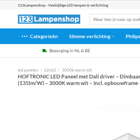
Ga
123Lampenshop - Veelzijdige LED lampen & verlichting
naar
Zoeken
inhoud
naar:
Categorieën
Slimme verlichting
Philip
Bezorging in NL & BE
led panelen
/
62x62
/
3000k warm wit
HOFTRONIC LED Paneel met Dali driver – Dimbaar
(135lm/W) – 3000K warm wit – Incl. opbouwframe – 