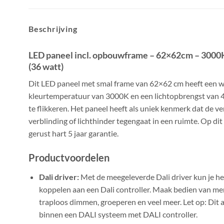
Beschrijving
LED paneel incl. opbouwframe – 62×62
cm
–
3000
(36 watt)
Dit LED paneel met smal frame van 62×62
cm
heeft een
w
kleurtemperatuur van 3000K
en een lichtopbrengst van
te flikkeren. Het paneel heeft als uniek kenmerk dat de
ve
verblinding of lichthinder tegengaat in een ruimte.
Op dit
gerust hart 5 jaar garantie.
Productvoordelen
Dali driver:
Met de meegeleverde Dali driver kun je h
koppelen aan een Dali controller. Maak bedien van me
traploos dimmen, groeperen en veel meer.
Let op: Dit 
binnen een DALI systeem met DALI controller.