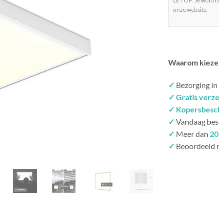
LET OP: Je wordt
onze website.
Waarom kieze
✓
Bezorging in
✓ Gratis verz
✓ Kopersbesc
✓
Vandaag bes
✓
Meer dan
20
✓
Beoordeeld 