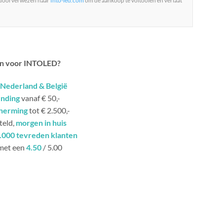
 doorverwezen naar
Into-led.com
om de aankoop te voltooien en verlaat
n voor INTOLED?
Nederland & België
ending
vanaf € 50,-
herming
tot € 2.500,-
teld,
morgen in huis
.000 tevreden klanten
met een
4.50
/ 5.00