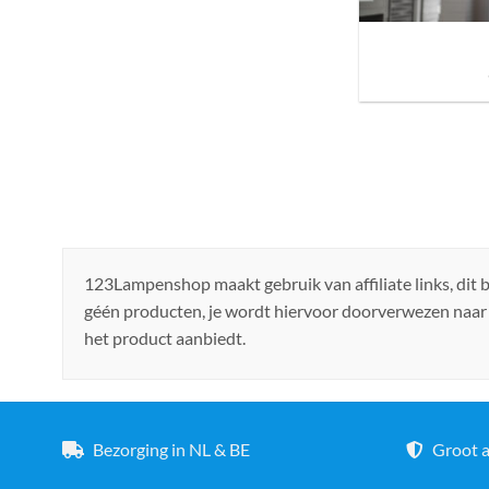
Sfeer brengen in h
de ju
123Lampenshop maakt gebruik van affiliate links, dit
géén producten, je wordt hiervoor doorverwezen naar
het product aanbiedt.
Bezorging in NL & BE
Groot a