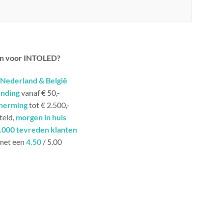
n voor INTOLED?
Nederland & België
ending
vanaf € 50,-
herming
tot € 2.500,-
teld,
morgen in huis
.000 tevreden klanten
met een
4.50
/ 5.00