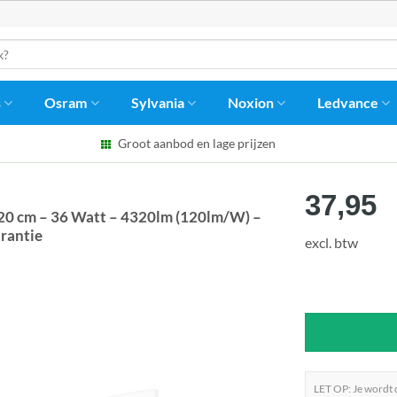
s
Osram
Sylvania
Noxion
Ledvance
Groot aanbod en lage prijzen
37,95
20 cm – 36 Watt – 4320lm (120lm/W) –
arantie
excl. btw
LET OP: Je wordt