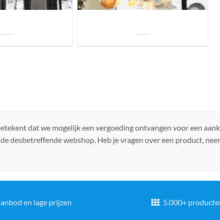
uis? Zo kies je daarvoor
Welke soorten verlichting zijn er voor je
iste lamp!
woning?
 betekent dat we mogelijk een vergoeding ontvangen voor een aan
 de desbetreffende webshop. Heb je vragen over een product, ne
anbod en lage prijzen
5.000+ producte