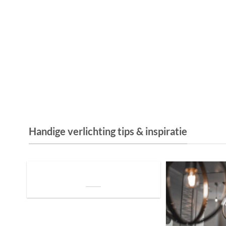
Handige verlichting tips & inspiratie
De Invloed van Daglicht op de Positie van
je Bed: Tips voor een Betere Nachtrust