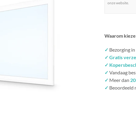
onze website.
Waarom kieze
✓
Bezorging in
✓ Gratis verz
✓ Kopersbesc
✓
Vandaag bes
✓
Meer dan
20
✓
Beoordeeld 