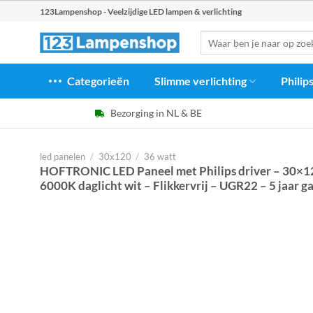
Ga
123Lampenshop - Veelzijdige LED lampen & verlichting
naar
Zoeken
inhoud
naar:
Categorieën
Slimme verlichting
Philip
Bezorging in NL & BE
led panelen
/
30x120
/
36 watt
HOFTRONIC LED Paneel met Philips driver – 30×1
6000K daglicht wit – Flikkervrij – UGR22 – 5 jaar g