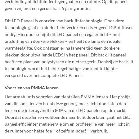
verblinding of lichthinder tegengaat in een ruimte.
Op dit paneel
geven wij met een gerust hart 5 jaar garantie.
Dit LED Paneel is voorzien van back-lit technologie. Door deze
technologie gaat er minder licht verloren en is er geen LGP-diffuser
nodig. Hierdoor schijnt dit LED paneel een egaler licht – met
uitsluiting van donkere vlekken – en heeft de lamp een ideale
warmteafgifte. Ook ontstaan er na langere tijd geen donkere
plekken door uitvallende LEDS in het paneel. Dit back-lit paneel
heeft een plaat van polystyreen die niet vergeelt. Dankzij de back-lit
technologie wordt het licht regelmatig – van kant tot kant –
verspreid over het complete LED Paneel.
Voorzien van PMMA lenzen
Het armatuur is voorzien van tientallen PMMA lenzen. Het profijt
van dit soort lenzen is dat deze genoeg meer licht doorlaten dan
lenzen die je terugvindt in 80% van de LED panelen op de markt.
Doordat deze lenzen voldoende meer licht doorlaten gaat het LED
paneel efficiënter met energie om en profiteer je van meer licht in
de ruimte voor hetzelfde – of zelfs minder! – verbruik.