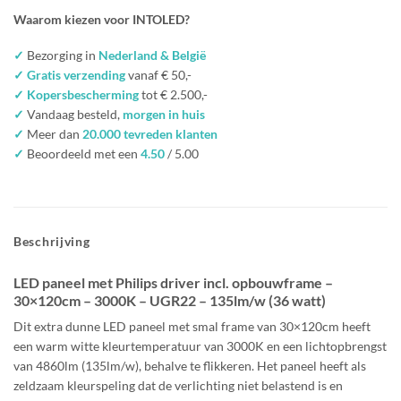
Waarom kiezen voor INTOLED?
✓
Bezorging in
Nederland & België
✓ Gratis verzending
vanaf € 50,-
✓ Kopersbescherming
tot € 2.500,-
✓
Vandaag besteld,
morgen in huis
✓
Meer dan
20.000 tevreden klanten
✓
Beoordeeld met een
4.50
/ 5.00
Beschrijving
LED paneel met Philips driver incl. opbouwframe –
30×120
cm
–
3000K – UGR22
– 135lm/w (36 watt)
Dit extra dunne LED paneel met smal frame van 30×120
cm
heeft
een
warm witte kleurtemperatuur van 3000K
en een lichtopbrengst
van
4860lm
(135lm/w), behalve te flikkeren. Het paneel heeft als
zeldzaam kleurspeling dat de
verlichting niet belastend is en