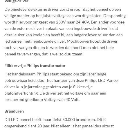
Veilige driver
De bijgeleverde externe driver zorgt ervoor dat het paneel op een
veilige manier op het juiste voltage aan wordt gesloten. De spanning
wordt hiervoor omgezet van 230V naar 24-40V. Een ander voordeel
van de externe driver in plaats van een ingebouwde driver is dat
deze leuker kan koelen en heeft hij een langere levensduur dan een
led paneel met ingebouwde driver. Mocht onverhoopt de driver
toch vervangen dienen te worden dan hoeft men niet het hele
paneel te vervangen, dat is wel zo duurzaam!
Flikkervrije Philips transformator
Het handelsnaam Philips staat bekend om zijn jarenlange
betrouwbaarheid, door het hanteer van deze Philips LED Paneel
driver kun je jarenlang genieten van je flikkervrije
plafondverlichting. De driver zet het voltage om naar een
beschermd goedkoop Voltage van 40 Volt.
Branduren
Dit LED paneel heeft maar liefst 50.000 branduren. Dit is
omgerekend riant 20 jaar. Niet alleen is het paneel dus uiterst