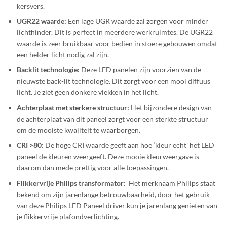
kersvers.
UGR22 waarde:
Een lage UGR waarde zal zorgen voor minder
lichthinder. Dit is perfect in meerdere werkruimtes. De UGR22
waarde is zeer bruikbaar voor bedien in stoere gebouwen omdat
een helder licht nodig zal zijn.
Backlit technologie:
Deze LED panelen zijn voorzien van de
nieuwste back-lit technologie. Dit zorgt voor een mooi diffuus
licht. Je ziet geen donkere vlekken in het licht.
Achterplaat met sterkere structuur:
Het bijzondere design van
de achterplaat van dit paneel zorgt voor een sterkte structuur
om de mooiste kwaliteit te waarborgen.
CRI >80
: De hoge CRI waarde geeft aan hoe ‘kleur echt’ het LED
paneel de kleuren weergeeft. Deze mooie kleurweergave is
daarom dan mede prettig voor alle toepassingen.
Flikkervrije Philips transformator:
Het merknaam Philips staat
bekend om zijn jarenlange betrouwbaarheid, door het gebruik
van deze Philips LED Paneel driver kun je jarenlang genieten van
je flikkervrije plafondverlichting.