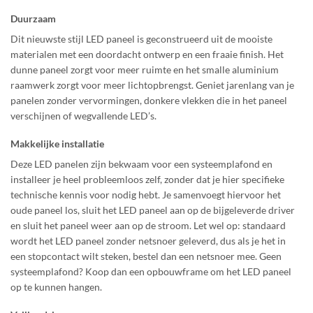
Duurzaam
Dit nieuwste stijl LED paneel is geconstrueerd uit de mooiste
materialen met een doordacht ontwerp en een fraaie finish. Het
dunne paneel zorgt voor meer ruimte en het smalle aluminium
raamwerk zorgt voor meer lichtopbrengst. Geniet jarenlang van je
panelen zonder vervormingen, donkere vlekken die in het paneel
verschijnen of wegvallende LED’s.
Makkelijke installatie
Deze LED panelen zijn bekwaam voor een systeemplafond en
installeer je heel probleemloos zelf, zonder dat je hier specifieke
technische kennis voor nodig hebt. Je samenvoegt hiervoor het
oude paneel los, sluit het LED paneel aan op de bijgeleverde driver
en sluit het paneel weer aan op de stroom. Let wel op: standaard
wordt het LED paneel zonder netsnoer geleverd, dus als je het in
een stopcontact wilt steken, bestel dan een netsnoer mee. Geen
systeemplafond? Koop dan een opbouwframe om het LED paneel
op te kunnen hangen.