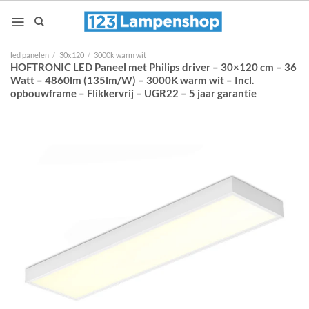
Ga
naar
inhoud
led panelen
/
30x120
/
3000k warm wit
HOFTRONIC LED Paneel met Philips driver – 30×120 cm – 36
Watt – 4860lm (135lm/W) – 3000K warm wit – Incl.
opbouwframe – Flikkervrij – UGR22 – 5 jaar garantie