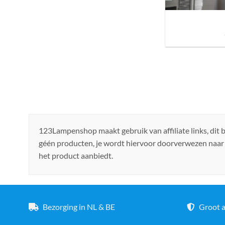
Sfeer brengen in h
de ju
123Lampenshop maakt gebruik van affiliate links, dit
géén producten, je wordt hiervoor doorverwezen naar
het product aanbiedt.
Bezorging in NL & BE
Groot a