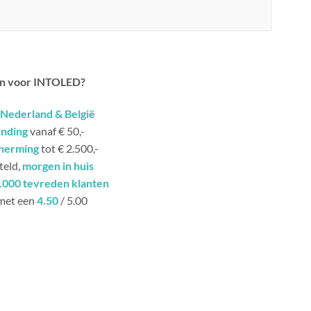
n voor INTOLED?
Nederland & België
ending
vanaf € 50,-
herming
tot € 2.500,-
teld,
morgen in huis
.000 tevreden klanten
met een
4.50
/ 5.00