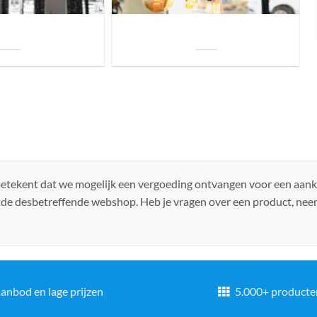
uis? Zo kies je daarvoor
Welke soorten verlichting zijn er voor je
iste lamp!
woning?
 betekent dat we mogelijk een vergoeding ontvangen voor een aan
 de desbetreffende webshop. Heb je vragen over een product, ne
anbod en lage prijzen
5.000+ producte