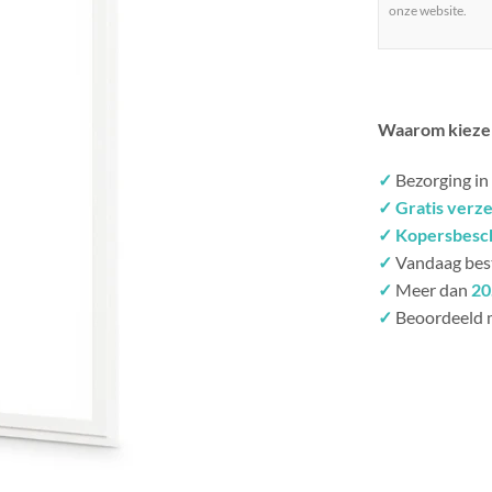
onze website.
Waarom kieze
✓
Bezorging in
✓ Gratis verz
✓ Kopersbesc
✓
Vandaag bes
✓
Meer dan
20
✓
Beoordeeld 