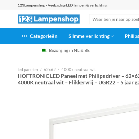
Ga
123Lampenshop - Veelzijdige LED lampen & verlichting
naar
Zoeken
inhoud
naar:
Categorieën
Slimme verlichting
Philip
Bezorging in NL & BE
led panelen
/
62x62
/
4000k neutraal wit
HOFTRONIC LED Paneel met Philips driver – 62×6
4000K neutraal wit – Flikkervrij – UGR22 – 5 jaar g