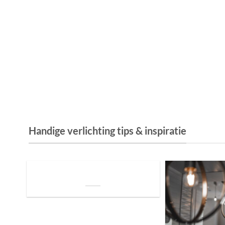
Handige verlichting tips & inspiratie
De Invloed van Daglicht op de Positie van
je Bed: Tips voor een Betere Nachtrust