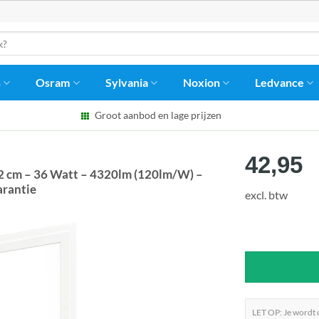
s
Osram
Sylvania
Noxion
Ledvance
Groot aanbod en lage prijzen
42,95
2 cm – 36 Watt – 4320lm (120lm/W) –
arantie
excl. btw
LET OP: Je wordt