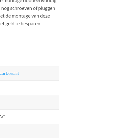
 de montage doodeenvoudig
om nog schroeven of pluggen
 met de montage van deze
t geld te besparen.
ycarbonaat
 AC