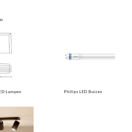
an
LED Lampen
Philips LED Buizen