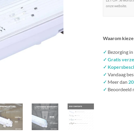
LET OP: Je wordt
onze website.
Waarom kieze
✓
Bezorging in
✓ Gratis verz
✓ Kopersbesc
✓
Vandaag bes
✓
Meer dan
20
✓
Beoordeeld 