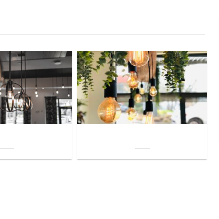
uis? Zo kies je daarvoor
Welke soorten verlichting zijn er voor je
iste lamp!
woning?