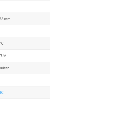
 73 mm
0°C
 TÜV
buiten
IC