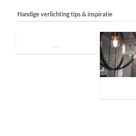
Handige verlichting tips & inspiratie
De Invloed van Daglicht op de Positie van
je Bed: Tips voor een Betere Nachtrust
Sfeer brengen in h
de ju