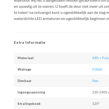
waardoor wij het u aangenaam hebben gefabriceerd om
en spoedig uit te voeren. U hoeft de deur niet meer uit 
te halen! na ontvangst kunt u ogenblikkelijk aan de slag
waterdichte LED armaturen en ogenblikkelijk beginnen me
Extra Informatie
Materiaal
ABS + Pol
Wattage
0 Watt
Dimbaar
Nee
Ingangsspanning
220-240V
Stralingshoek
125°