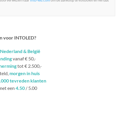
 doorverwezen naar
Into-led.com
om de aankoop te voltooien en verlaat
n voor INTOLED?
Nederland & België
ending
vanaf € 50,-
herming
tot € 2.500,-
teld,
morgen in huis
.000 tevreden klanten
met een
4.50
/ 5.00