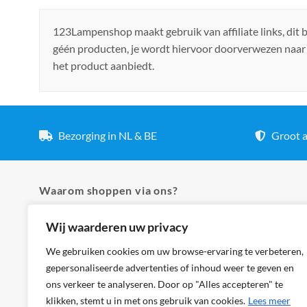
123Lampenshop maakt gebruik van affiliate links, dit
géén producten, je wordt hiervoor doorverwezen naar
het product aanbiedt.
Bezorging in NL & BE
Groot a
Waarom shoppen via ons?
Wij waarderen uw privacy
✓ Hoogste kwaliteit lampen
✓ Meer dan 5.000 producten
We gebruiken cookies om uw browse-ervaring te verbeteren,
gepersonaliseerde advertenties of inhoud weer te geven en
✓ Groot aanbod en lage prijzen
ons verkeer te analyseren. Door op "Alles accepteren" te
✓ Bezorging in NL & BE
klikken, stemt u in met ons gebruik van cookies.
Lees meer