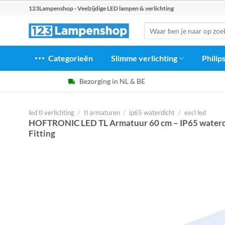
Ga
123Lampenshop - Veelzijdige LED lampen & verlichting
naar
Zoeken
inhoud
naar:
Categorieën
Slimme verlichting
Philip
Bezorging in NL & BE
led tl verlichting
/
tl armaturen
/
ip65 waterdicht
/
excl led
HOFTRONIC LED TL Armatuur 60 cm – IP65 waterdic
Fitting