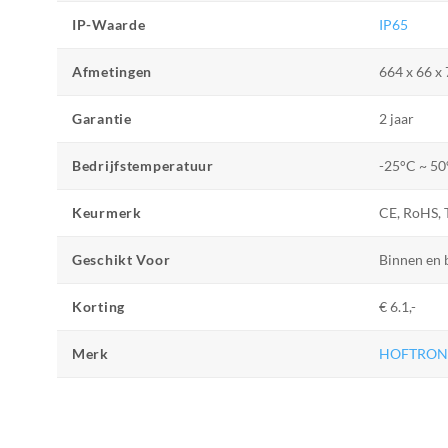
IP-Waarde
IP65
Afmetingen
664 x 66 x
Garantie
2 jaar
Bedrijfstemperatuur
-25°C ~ 5
Keurmerk
CE, RoHS,
Geschikt Voor
Binnen en 
Korting
€ 6.1,-
Merk
HOFTRON