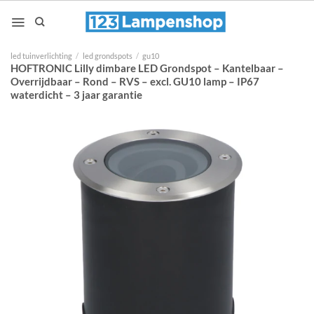
Ga
naar
inhoud
led tuinverlichting
/
led grondspots
/
gu10
HOFTRONIC Lilly dimbare LED Grondspot – Kantelbaar –
Overrijdbaar – Rond – RVS – excl. GU10 lamp – IP67
waterdicht – 3 jaar garantie