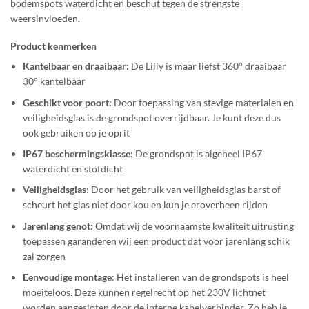
bodemspots waterdicht en beschut tegen de strengste
weersinvloeden.
Product kenmerken
Kantelbaar en draaibaar:
De Lilly is maar liefst 360° draaibaar
30° kantelbaar
Geschikt voor poort:
Door toepassing van stevige materialen en
veiligheidsglas is de grondspot overrijdbaar. Je kunt deze dus
ook gebruiken op je oprit
IP67 beschermingsklasse:
De grondspot is algeheel IP67
waterdicht en stofdicht
Veiligheidsglas:
Door het gebruik van veiligheidsglas barst of
scheurt het glas niet door kou en kun je eroverheen rijden
Jarenlang genot:
Omdat wij de voornaamste kwaliteit uitrusting
toepassen garanderen wij een product dat voor jarenlang schik
zal zorgen
Eenvoudige montage
: Het installeren van de grondspots is heel
moeiteloos. Deze kunnen regelrecht op het 230V lichtnet
worden aangesloten door de interne kabelverbinder. Zo heb je