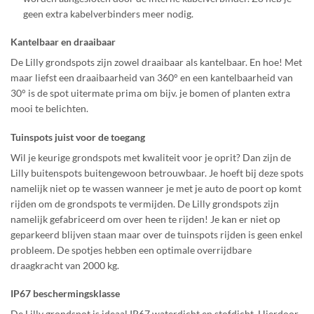
geen extra kabelverbinders meer nodig.
Kantelbaar en draaibaar
De Lilly grondspots zijn zowel draaibaar als kantelbaar. En hoe! Met
maar liefst een draaibaarheid van 360° en een kantelbaarheid van
30° is de spot uitermate prima om bijv. je bomen of planten extra
mooi te belichten.
Tuinspots juist voor de toegang
Wil je keurige grondspots met kwaliteit voor je oprit? Dan zijn de
Lilly buitenspots buitengewoon betrouwbaar. Je hoeft bij deze spots
namelijk niet op te wassen wanneer je met je auto de poort op komt
rijden om de grondspots te vermijden. De Lilly grondspots zijn
namelijk gefabriceerd om over heen te rijden! Je kan er niet op
geparkeerd blijven staan maar over de tuinspots rijden is geen enkel
probleem. De spotjes hebben een optimale overrijdbare
draagkracht van 2000 kg.
IP67 beschermingsklasse
De Lilly grondspot is ideaal IP67 waterdicht en stofdicht. Hierdoor