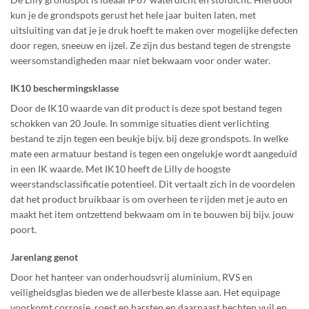
kun je de grondspots gerust het hele jaar buiten laten, met
uitsluiting van dat je je druk hoeft te maken over mogelijke defecten
door regen, sneeuw en ijzel. Ze zijn dus bestand tegen de strengste
weersomstandigheden maar niet bekwaam voor onder water.
IK10 beschermingsklasse
Door de IK10 waarde van dit product is deze spot bestand tegen
schokken van 20 Joule. In sommige situaties dient verlichting
bestand te zijn tegen een beukje bijv. bij deze grondspots. In welke
mate een armatuur bestand is tegen een ongelukje wordt aangeduid
in een IK waarde. Met IK10 heeft de Lilly de hoogste
weerstandsclassificatie potentieel. Dit vertaalt zich in de voordelen
dat het product bruikbaar is om overheen te rijden met je auto en
maakt het item ontzettend bekwaam om in te bouwen bij bijv. jouw
poort.
Jarenlang genot
Door het hanteer van onderhoudsvrij aluminium, RVS en
veiligheidsglas bieden we de allerbeste klasse aan. Het equipage
voorkomt corrosie, roest en barsten en daarnaast hechten vuil en