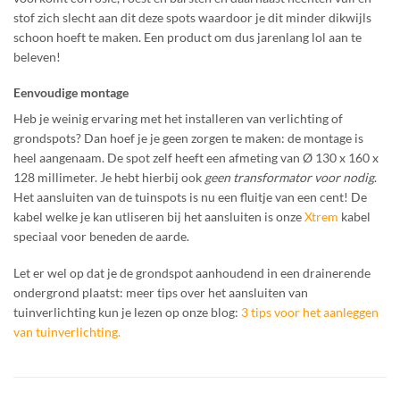
stof zich slecht aan dit deze spots waardoor je dit minder dikwijls
schoon hoeft te maken. Een product om dus jarenlang lol aan te
beleven!
Eenvoudige montage
Heb je weinig ervaring met het installeren van verlichting of
grondspots? Dan hoef je je geen zorgen te maken: de montage is
heel aangenaam. De spot zelf heeft een afmeting van Ø 130 x 160 x
128 millimeter. Je hebt hierbij ook
geen transformator voor nodig
.
Het aansluiten van de tuinspots is nu een fluitje van een cent! De
kabel welke je kan utliseren bij het aansluiten is onze
Xtrem
kabel
speciaal voor beneden de aarde.
Let er wel op dat je de grondspot aanhoudend in een drainerende
ondergrond plaatst: meer tips over het aansluiten van
tuinverlichting kun je lezen op onze blog:
3 tips voor het aanleggen
van tuinverlichting
.