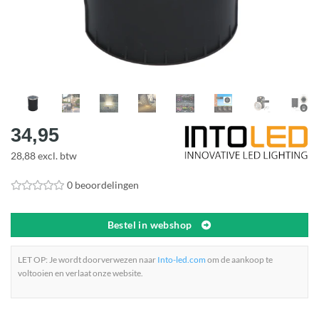
34,95
28,88 excl. btw
0 beoordelingen
Bestel in webshop
LET OP: Je wordt doorverwezen naar
Into-led.com
om de aankoop te
voltooien en verlaat onze website.