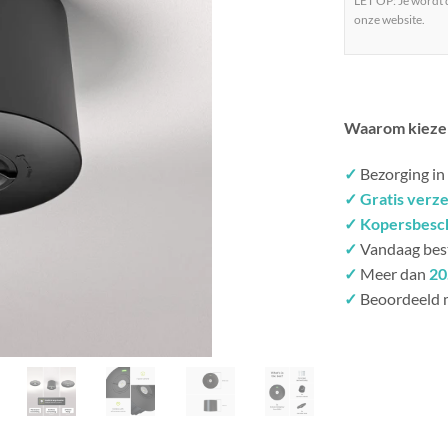
LET OP: Je wordt
onze website.
Waarom kieze
✓
Bezorging in
✓ Gratis verz
✓ Kopersbesc
✓
Vandaag bes
✓
Meer dan
20
✓
Beoordeeld 