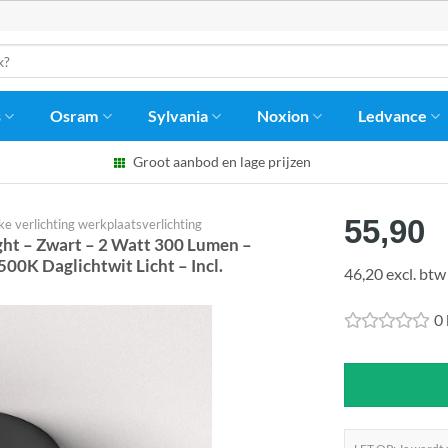
s
Osram
Sylvania
Noxion
Ledvance
Groot aanbod en lage prijzen
55,90
 verlichting werkplaatsverlichting
t – Zwart – 2 Watt 300 Lumen –
00K Daglichtwit Licht – Incl.
46,20 excl. btw
0