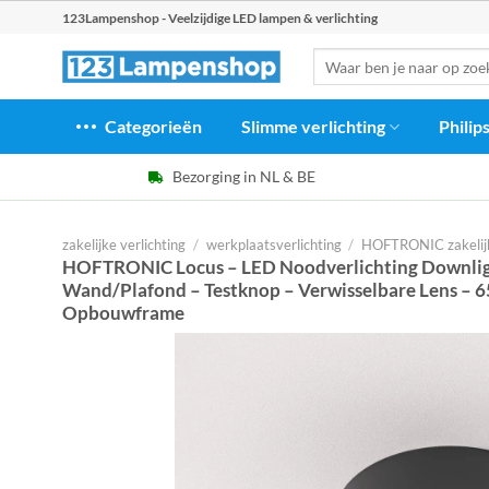
Ga
123Lampenshop - Veelzijdige LED lampen & verlichting
naar
Zoeken
inhoud
naar:
Categorieën
Slimme verlichting
Philip
Bezorging in NL & BE
zakelijke verlichting
/
werkplaatsverlichting
/
HOFTRONIC zakelijke
HOFTRONIC Locus – LED Noodverlichting Downligh
Wand/Plafond – Testknop – Verwisselbare Lens – 65
Opbouwframe