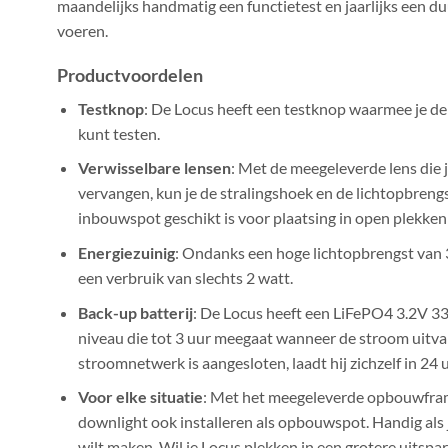
maandelijks handmatig een functietest en jaarlijks een duu
voeren.
Productvoordelen
Testknop
: De Locus heeft een testknop waarmee je de 
kunt testen.
Verwisselbare lensen
: Met de meegeleverde lens die j
vervangen, kun je de stralingshoek en de lichtopbreng
inbouwspot geschikt is voor plaatsing in open plekken
Energiezuinig
: Ondanks een hoge lichtopbrengst van 
een verbruik van slechts 2 watt.
Back-up batterij
: De Locus heeft een LiFePO4 3.2V 3
niveau die tot 3 uur meegaat wanneer de stroom uitva
stroomnetwerk is aangesloten, laadt hij zichzelf in 24 
Voor elke situatie
: Met het meegeleverde opbouwfram
downlight ook installeren als opbouwspot. Handig als 
wilt maken. Wil je Locus plekken in een grotere uitspa