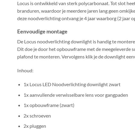
Locus is ontwikkeld van sterk polycarbonaat. Tot slot hee
branduren, waardoor je meerdere jaren lang geen omkijk
deze noodverlichting ontvang je 4 jaar waarborg (2 jaar op
Eenvoudige montage
De Locus noodverlichting downlight is handig te monte
Dit doe je door het opbouwframe met de meegeleverde sc
plafond te monteren. Vervolgens klik je de downlight een
Inhoud:
1x Locus LED Noodverlichting downlight zwart
1x aanvullende verwisselbare lens voor gangpaden
1x opbouwframe (zwart)
2x schroeven
2x pluggen