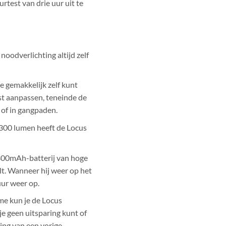
rtest van drie uur uit te
noodverlichting altijd zelf
e gemakkelijk zelf kunt
st aanpassen, teneinde de
 of in gangpaden.
300 lumen heeft de Locus
300mAh-batterij van hoge
lt. Wanneer hij weer op het
uur weer op.
e kun je de Locus
je geen uitsparing kunt of
ring van een vorige