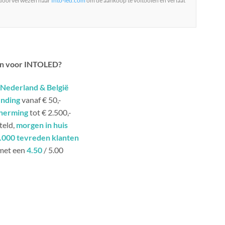
 doorverwezen naar
Into-led.com
om de aankoop te voltooien en verlaat
n voor INTOLED?
Nederland & België
ending
vanaf € 50,-
herming
tot € 2.500,-
teld,
morgen in huis
.000 tevreden klanten
met een
4.50
/ 5.00