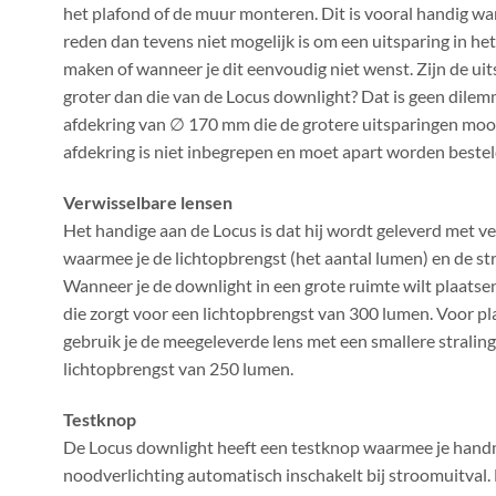
het plafond of de muur monteren. Dit is vooral handig w
reden dan tevens niet mogelijk is om een uitsparing in het
maken of wanneer je dit eenvoudig niet wenst. Zijn de ui
groter dan die van de Locus downlight? Dat is geen dilem
afdekring van ∅ 170 mm die de grotere uitsparingen mooi 
afdekring is niet inbegrepen en moet apart worden bestel
Verwisselbare lensen
Het handige aan de Locus is dat hij wordt geleverd met v
waarmee je de lichtopbrengst (het aantal lumen) en de str
Wanneer je de downlight in een grote ruimte wilt plaatse
die zorgt voor een lichtopbrengst van 300 lumen. Voor p
gebruik je de meegeleverde lens met een smallere strali
lichtopbrengst van 250 lumen.
Testknop
De Locus downlight heeft een testknop waarmee je handm
noodverlichting automatisch inschakelt bij stroomuitval. 