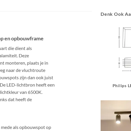
Denk Ook A
nop en opbouwframe
rt die dient als
alamiteit. Deze
nt monteren, plaats je in
weg naar de vluchtroute
uwspots zijn dan ook juist
. De LED-lichtbron heeft een
Philips 
lichtkleur van 6500K.
nks dat heeft de
t mede als opbouwspot op