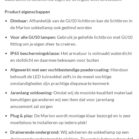
Product eigenschappen
Dimbaar:
Afhankelijk van de GU10 lichtbron kan de lichtbron in
de Marion sokkellamp ook gedimd worden
Voor alle GU10 lampen:
Gebruik je geliefde lichtbron met GU10
fitting om je eigen sfeer te creëren.
IP65 beschermingsklasse:
Het armatuur is volmaakt waterdicht
en stofdicht en daarmee bekwaam voor buiten
Afgewerkt met een vochtbestendige poedercoating:
Hierdoor
behoudt de LED tuinsokkel zelfs in de meest vochtige
omstandigheden zijn prachtige diepzwarte kenmerk
Jarenlang voldoening:
Omdat wij de mooiste kwaliteit materiaal
benuttigen garanderen wij een item dat voor jarenlang
amusement zal zorgen
Plug & play:
De Marion wordt montage klaar bezorgd en is zeer
moeiteloos te installeren op iedere plek!
Drainerende ondergrond
:
Wij adviseren de sokkellamp op een
drainerende ondergrond te plekken. Zo weet je betrouwbaar dat