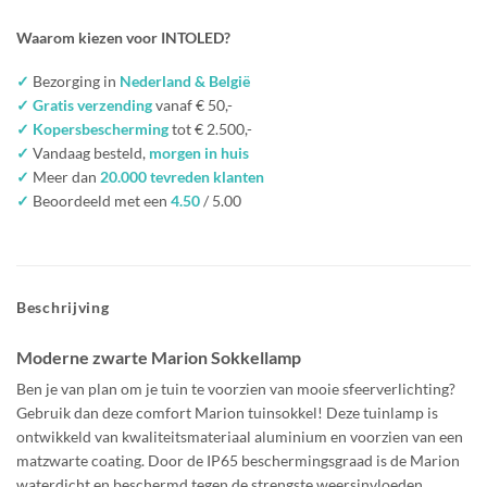
Waarom kiezen voor INTOLED?
✓
Bezorging in
Nederland & België
✓ Gratis verzending
vanaf € 50,-
✓ Kopersbescherming
tot € 2.500,-
✓
Vandaag besteld,
morgen in huis
✓
Meer dan
20.000 tevreden klanten
✓
Beoordeeld met een
4.50
/ 5.00
Beschrijving
Moderne zwarte Marion Sokkellamp
Ben je van plan om je tuin te voorzien van mooie sfeerverlichting?
Gebruik dan deze comfort Marion tuinsokkel! Deze tuinlamp is
ontwikkeld van kwaliteitsmateriaal aluminium en voorzien van een
matzwarte coating. Door de IP65 beschermingsgraad is de Marion
waterdicht en beschermd tegen de strengste weersinvloeden.