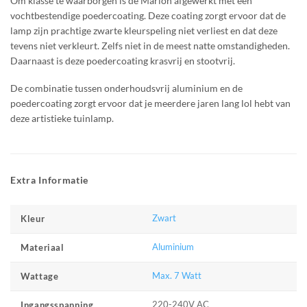
Om klasse te waarborgen is de Marion
afgewerkt met een
vochtbestendige poedercoating. Deze coating zorgt ervoor dat de
lamp zijn prachtige
zwarte
kleurspeling niet verliest en dat deze
tevens niet verkleurt. Zelfs niet in de meest natte omstandigheden.
Daarnaast is deze poedercoating krasvrij en stootvrij.
De combinatie tussen onderhoudsvrij aluminium en de
poedercoating zorgt ervoor dat je meerdere jaren lang lol hebt van
deze artistieke tuinlamp.
Extra Informatie
Zwart
Kleur
Aluminium
Materiaal
Max. 7 Watt
Wattage
220-240V AC
Ingangsspanning