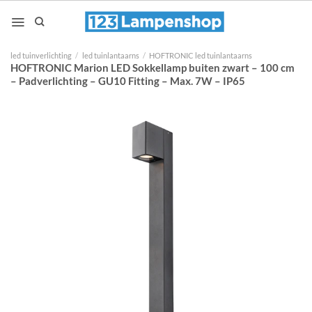
Ga
naar
inhoud
led tuinverlichting
/
led tuinlantaarns
/
HOFTRONIC led tuinlantaarns
HOFTRONIC Marion LED Sokkellamp buiten zwart – 100 cm
– Padverlichting – GU10 Fitting – Max. 7W – IP65