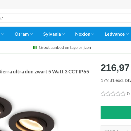
s
Osram
Sylvania
Noxion
Ledvance
Groot aanbod en lage prijzen
216,97
rra ultra dun zwart 5 Watt 3 CCT IP65
179,31 excl. b
0