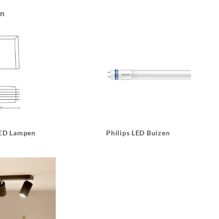
an
LED Lampen
Philips LED Buizen