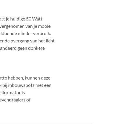
tt je huidige 50 Watt
overgenomen van je mooie
oldoende minder verbruik.
iende overgang van het licht
randeerd geen donkere
ootte hebben, kunnen deze
rijk bij inbouwspots met een
nsformator is
evendraaiers of