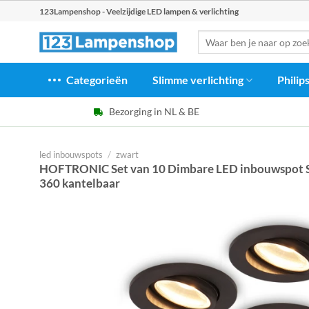
Ga
123Lampenshop - Veelzijdige LED lampen & verlichting
naar
Zoeken
inhoud
naar:
Categorieën
Slimme verlichting
Philip
Bezorging in NL & BE
led inbouwspots
/
zwart
HOFTRONIC Set van 10 Dimbare LED inbouwspot Sie
360 kantelbaar