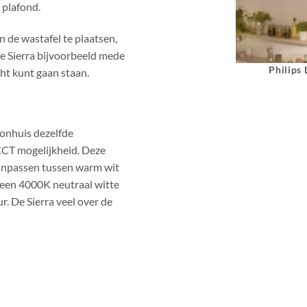
 plafond.
n de wastafel te plaatsen,
de Sierra bijvoorbeeld mede
Philips
cht kunt gaan staan.
oonhuis dezelfde
CCT mogelijkheid. Deze
 aanpassen tussen warm wit
d een 4000K neutraal witte
. De Sierra veel over de