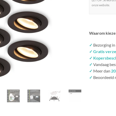
LET OP: Je wordt
onze website.
Waarom kieze
✓
Bezorging in
✓ Gratis verz
✓ Kopersbesc
✓
Vandaag bes
✓
Meer dan
20
✓
Beoordeeld 