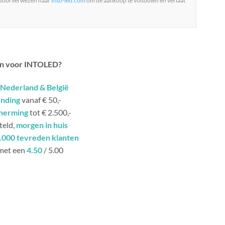
 doorverwezen naar
Into-led.com
om de aankoop te voltooien en verlaat
n voor INTOLED?
Nederland & België
ending
vanaf € 50,-
herming
tot € 2.500,-
teld,
morgen in huis
.000 tevreden klanten
met een
4.50
/ 5.00