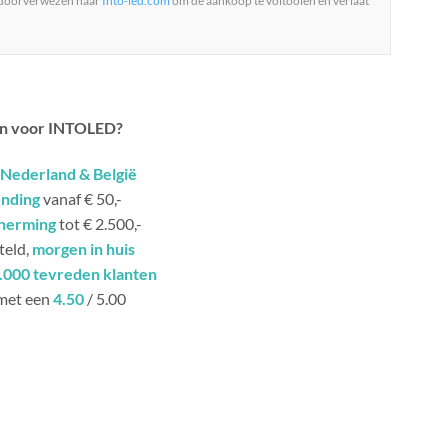
 doorverwezen naar
Into-led.com
om de aankoop te voltooien en verlaat
n voor INTOLED?
Nederland & België
ending
vanaf € 50,-
herming
tot € 2.500,-
teld,
morgen in huis
.000 tevreden klanten
met een
4.50
/ 5.00