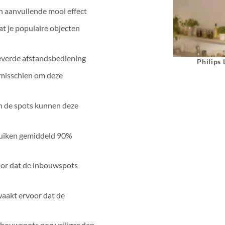
n aanvullende mooi effect
t je populaire objecten
everde afstandsbediening
Philips
misschien om deze
 de spots kunnen deze
ruiken gemiddeld 90%
oor dat de inbouwspots
waakt ervoor dat de
nbouwspots nog veiliger dan