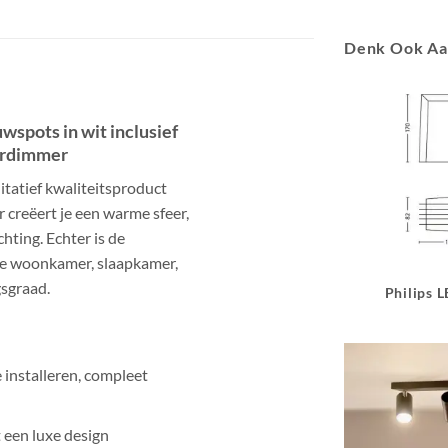
Denk Ook A
spots in wit inclusief
urdimmer
tatief kwaliteitsproduct
 creëert je een warme sfeer,
hting. Echter is de
 de woonkamer, slaapkamer,
sgraad.
Philips 
 installeren, compleet
 een luxe design