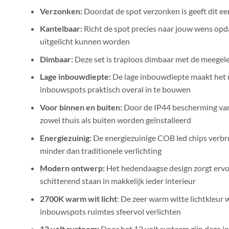
Verzonken:
Doordat de spot verzonken is geeft dit ee
Kantelbaar:
Richt de spot precies naar jouw wens opda
uitgelicht kunnen worden
Dimbaar:
Deze set is traploos dimbaar met de meegel
Lage inbouwdiepte:
De lage inbouwdiepte maakt het 
inbouwspots praktisch overal in te bouwen
Voor binnen en buiten:
Door de IP44 bescherming van
zowel thuis als buiten worden geïnstalleerd
Energiezuinig:
De energiezuinige COB led chips verb
minder dan traditionele verlichting
Modern ontwerp:
Het hedendaagse design zorgt erv
schitterend staan in makkelijk ieder interieur
2700K warm wit licht
: De zeer warm witte lichtkleur 
inbouwspots ruimtes sfeervol verlichten
12 volt systeem:
Door het 12 volt systeem zijn deze i