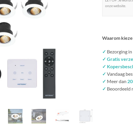
LET OP: Je wordt
onze website.
Waarom kieze
✓
Bezorging in
✓ Gratis verz
✓ Kopersbesc
✓
Vandaag bes
✓
Meer dan
20
✓
Beoordeeld 