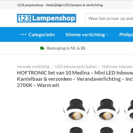
Ga
123Lampenshop - Veelzijdige LED lampen & verlichting
naar
Zoeken
inhoud
naar:
Categorieën
Slimme verlichting
Philip
Bezorging in NL & BE
veranda verlichting
/
LED inbouwspots buiten
/
Hoftronic inbouws
HOFTRONIC Set van 10 Medina – Mini LED Inbouw
Kantelbaar & verzonken – Verandaverlichting – Inc
2700K – Warm wit