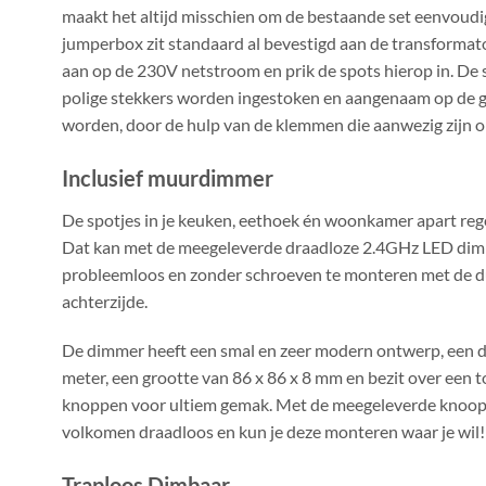
maakt het altijd misschien om de bestaande set eenvoudig
jumperbox zit standaard al bevestigd aan de transformator
aan op de 230V netstroom en prik de spots hierop in. De
polige stekkers worden ingestoken en aangenaam op de 
worden, door de hulp van de klemmen die aanwezig zijn o
Inclusief muurdimmer
De spotjes in je keuken, eethoek én woonkamer apart r
Dat kan met de meegeleverde draadloze 2.4GHz LED dimm
probleemloos en zonder schroeven te monteren met de du
achterzijde.
De dimmer heeft een smal en zeer modern ontwerp, een d
meter, een grootte van 86 x 86 x 8 mm en bezit over een 
knoppen voor ultiem gemak. Met de meegeleverde knoopc
volkomen draadloos en kun je deze monteren waar je wil!
Traploos Dimbaar