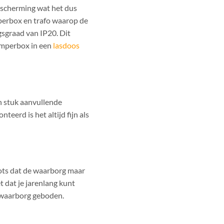
escherming wat het dus
mperbox en trafo waarop de
sgraad van IP20. Dit
jumperbox in een
lasdoos
n stuk aanvullende
eerd is het altijd fijn als
pots dat de waarborg maar
 dat je jarenlang kunt
r waarborg geboden.