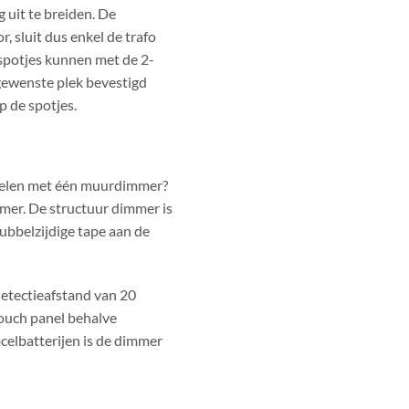
 uit te breiden. De
, sluit dus enkel de trafo
 spotjes kunnen met de 2-
gewenste plek bevestigd
p de spotjes.
egelen met één muurdimmer?
er. De structuur dimmer is
bbelzijdige tape aan de
etectieafstand van 20
touch panel behalve
elbatterijen is de dimmer