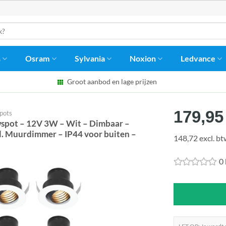
s
Osram
Sylvania
Noxion
Ledvance
Groot aanbod en lage prijzen
179,95
pots
spot – 12V 3W – Wit – Dimbaar –
l. Muurdimmer – IP44 voor buiten –
148,72 excl. b
0