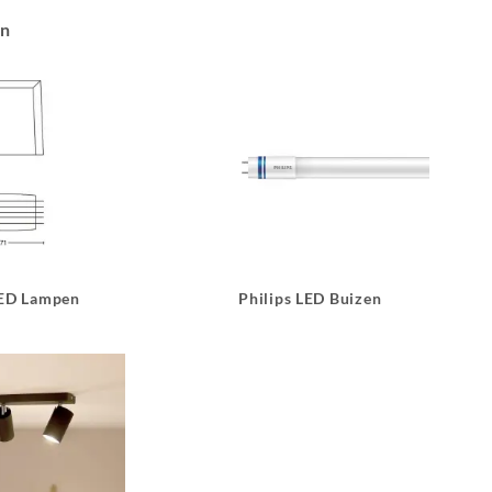
an
LED Lampen
Philips LED Buizen