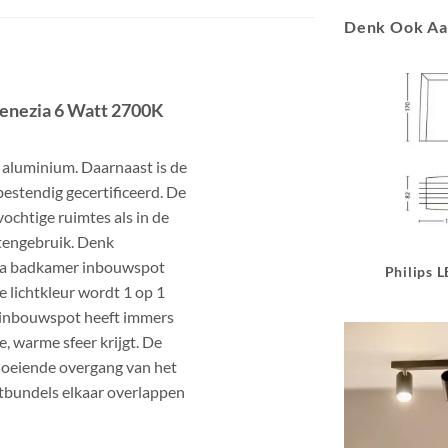
Denk Ook A
Venezia 6 Watt 2700K
 aluminium. Daarnaast is de
estendig gecertificeerd. De
ochtige ruimtes als in de
tengebruik. Denk
ezia badkamer inbouwspot
Philips 
 lichtkleur wordt 1 op 1
 inbouwspot heeft immers
, warme sfeer krijgt. De
vloeiende overgang van het
htbundels elkaar overlappen