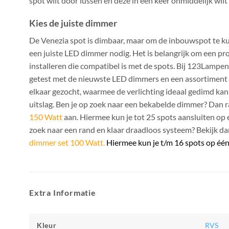
spot wilt door lussen en deze in een keer onmiddelijk wilt 
Kies de juiste dimmer
De Venezia spot is dimbaar, maar om de inbouwspot te 
een juiste LED dimmer nodig. Het is belangrijk om een p
installeren die compatibel is met de spots. Bij 123Lamp
getest met de nieuwste LED dimmers en een assortiment 
elkaar gezocht, waarmee de verlichting ideaal gedimd k
uitslag. Ben je op zoek naar een bekabelde dimmer? Dan 
150 Watt
aan. Hiermee kun je tot 25 spots aansluiten op 
zoek naar een rand en klaar draadloos systeem? Bekijk d
dimmer set 100 Watt
.
Hiermee kun je t/m 16 spots op één
Extra Informatie
Kleur
RVS