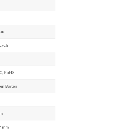
 uur
cycli
C, RoHS
en Buiten
mm
7 mm