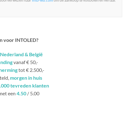
 doorverwezen naar
Into-led.com
om de aankoop te voltooien en verlaat
n voor INTOLED?
Nederland & België
ending
vanaf € 50,-
herming
tot € 2.500,-
teld,
morgen in huis
.000 tevreden klanten
met een
4.50
/ 5.00