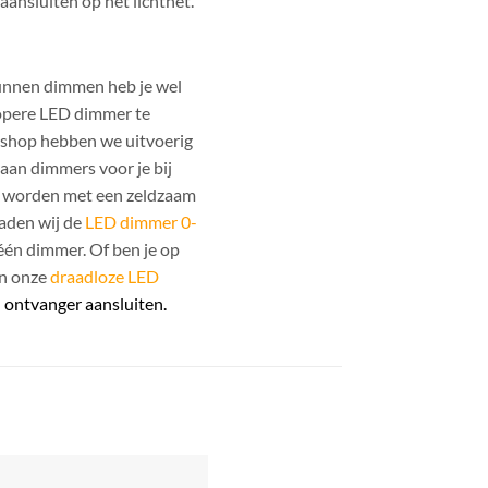
aansluiten op het lichtnet.
kunnen dimmen heb je wel
ropere LED dimmer te
enshop hebben we uitvoerig
aan dimmers voor je bij
an worden met een zeldzaam
raden wij de
LED dimmer 0-
één dimmer. Of ben je op
an onze
draadloze LED
 ontvanger aansluiten.