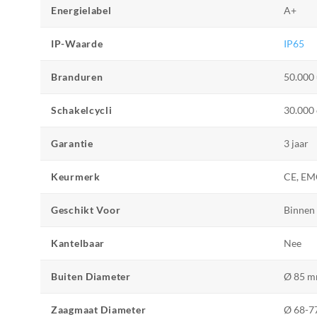
Energielabel
A+
IP-Waarde
IP65
Branduren
50.000
Schakelcycli
30.000 
Garantie
3 jaar
Keurmerk
CE, EM
Geschikt Voor
Binnen 
Kantelbaar
Nee
Buiten Diameter
Ø 85 
Zaagmaat Diameter
Ø 68-7