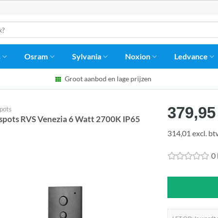
s
Osram
Sylvania
Noxion
Ledvance
Groot aanbod en lage prijzen
379,95
pots
pots RVS Venezia 6 Watt 2700K IP65
314,01 excl. b
0