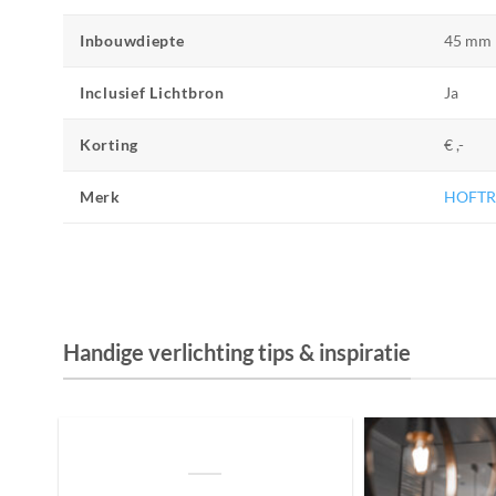
Inbouwdiepte
45 mm
Inclusief Lichtbron
Ja
Korting
€ ,-
Merk
HOFTR
Handige verlichting tips & inspiratie
De Invloed van Daglicht op de Positie van
je Bed: Tips voor een Betere Nachtrust