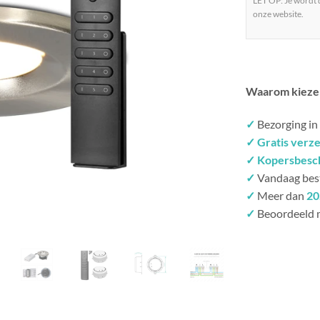
LET OP: Je wordt
onze website.
Waarom kieze
✓
Bezorging in
✓ Gratis verz
✓ Kopersbesc
✓
Vandaag bes
✓
Meer dan
20
✓
Beoordeeld 