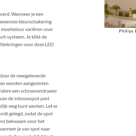
everd. Wanneer je een
 gewenste kleurschakering
 moeiteloos variëren voor
Philips
ch systeem. Je klikt de
n afdekringen voor deze LED
n door de meegeleverde
 kan worden aangesloten
andere een schroevendraaier
 van de inbouwspot past
lijk weg kunt werken. Let er
ordt gelegd, zodat de spot
vens bekwaam voor het
 wanneer je van spot naar