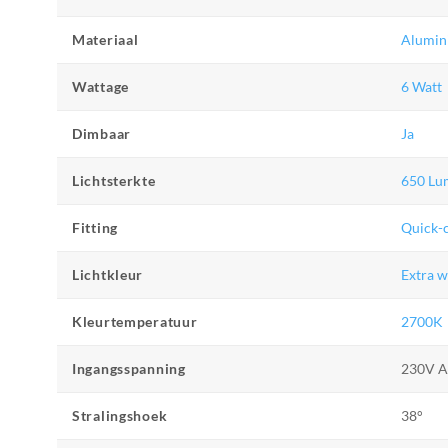
Materiaal
Alumin
Wattage
6 Watt
Dimbaar
Ja
Lichtsterkte
650 Lu
Fitting
Quick-
Lichtkleur
Extra 
Kleurtemperatuur
2700K
Ingangsspanning
230V 
Stralingshoek
38°