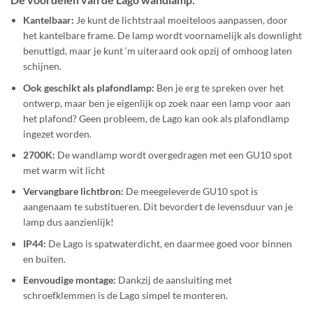
Kantelbaar:
Je kunt de lichtstraal moeiteloos aanpassen, door
het kantelbare frame. De lamp wordt voornamelijk als downlight
benuttigd, maar je kunt ‘m uiteraard ook opzij of omhoog laten
schijnen.
Ook geschikt als plafondlamp:
Ben je erg te spreken over het
ontwerp, maar ben je eigenlijk op zoek naar een lamp voor aan
het plafond? Geen probleem, de Lago kan ook als plafondlamp
ingezet worden.
2700K:
De wandlamp wordt overgedragen met een GU10 spot
met warm wit licht
Vervangbare lichtbron:
De meegeleverde GU10 spot is
aangenaam te substitueren. Dit bevordert de levensduur van je
lamp dus aanzienlijk!
IP44:
De Lago is spatwaterdicht, en daarmee goed voor binnen
en buiten.
Eenvoudige montage:
Dankzij de aansluiting met
schroefklemmen is de Lago simpel te monteren.