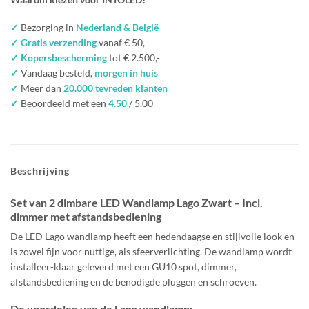
✓
Bezorging in
Nederland & België
✓ Gratis verzending
vanaf € 50,-
✓ Kopersbescherming
tot € 2.500,-
✓
Vandaag besteld,
morgen in huis
✓
Meer dan
20.000 tevreden klanten
✓
Beoordeeld met een
4.50
/ 5.00
Beschrijving
Set van 2 dimbare LED Wandlamp Lago Zwart – Incl.
dimmer met afstandsbediening
De LED Lago wandlamp heeft een hedendaagse en stijlvolle look en
is zowel fijn voor nuttige, als sfeerverlichting. De wandlamp wordt
installeer-klaar geleverd met een GU10 spot, dimmer,
afstandsbediening en de benodigde pluggen en schroeven.
De voordelen van de Lago wandlamp: