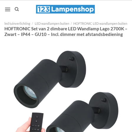
Ga
naar
inhoud
led tuinverlichting
/
LED wandlampen buiten
/
HOFTRONIC LED wandlampen buiten
HOFTRONIC Set van 2 dimbare LED Wandlamp Lago 2700K –
Zwart – IP44 – GU10 – Incl. dimmer met afstandsbediening