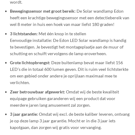
wordt.
Bewegingssensor met groot bereik:
De Solar wandlamp Edon
heeft een krachtige bewegingssensor met een detectiebereik van
wel 8 meter in huis een hoek van maar liefst 180 graden!
3 lichtstanden:
Met één knop in te stellen
Eenvoudige installatie: De Edon LED Solar wandlamp is handig
te bevestigen. Je bevestigt het montageplaatje aan de muur of
schutting en schuift vervolgens de lamp eroverheen.
Grote lichtopbrengst:
Deze buitenlamp bevat maar liefst 156
LED’s die in totaal 600 lumen geven. Dit is ruim veel lichtsterkte
om een gebied onder andere je oprijlaan maximaal mee te
verlichten.
Zeer betrouwbaar afgewerkt:
Omdat wij de beste kwaliteit
equipage gebruiken garanderen wij een product dat voor
meerdere jaren lang amusement zal zorgen.
3 jaar garantie:
Omdat wij excl. de beste kaliber leveren, ontvang
je op deze lamp 3 jaar garantie. Mocht er in die 3 jaar iets
kapotgaan, dan zorgen wij gratis voor vervanging.