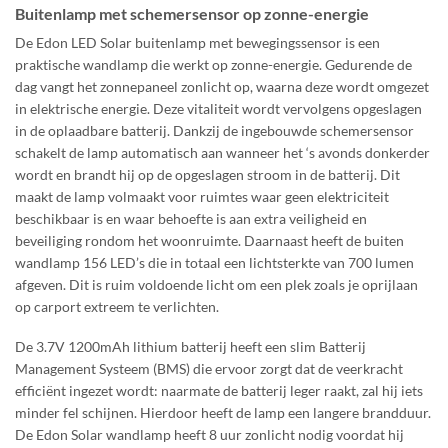
Buitenlamp met schemersensor op zonne-energie
De Edon LED Solar buitenlamp met bewegingssensor is een
praktische wandlamp die werkt op zonne-energie. Gedurende de
dag vangt het zonnepaneel zonlicht op, waarna deze wordt omgezet
in elektrische energie. Deze vitaliteit wordt vervolgens opgeslagen
in de oplaadbare batterij. Dankzij de ingebouwde schemersensor
schakelt de lamp automatisch aan wanneer het ‘s avonds donkerder
wordt en brandt hij op de opgeslagen stroom in de batterij. Dit
maakt de lamp volmaakt voor ruimtes waar geen elektriciteit
beschikbaar is en waar behoefte is aan extra veiligheid en
beveiliging rondom het woonruimte. Daarnaast heeft de buiten
wandlamp 156 LED’s die in totaal een lichtsterkte van 700 lumen
afgeven. Dit is ruim voldoende licht om een plek zoals je oprijlaan
op carport extreem te verlichten.
De 3.7V 1200mAh lithium batterij heeft een slim Batterij
Management Systeem (BMS) die ervoor zorgt dat de veerkracht
efficiënt ingezet wordt: naarmate de batterij leger raakt, zal hij iets
minder fel schijnen. Hierdoor heeft de lamp een langere brandduur.
De Edon Solar wandlamp heeft 8 uur zonlicht nodig voordat hij