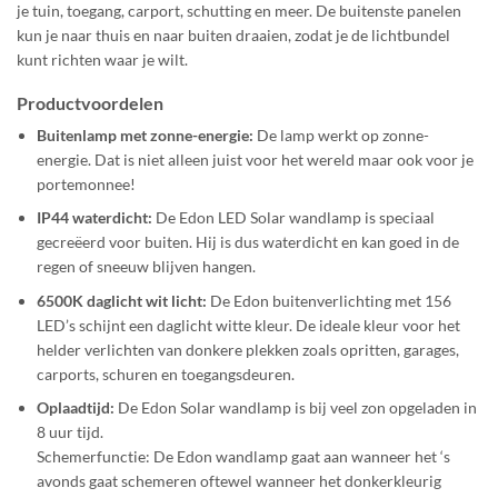
je tuin, toegang, carport, schutting en meer. De buitenste panelen
kun je naar thuis en naar buiten draaien, zodat je de lichtbundel
kunt richten waar je wilt.
Productvoordelen
Buitenlamp met zonne-energie:
De lamp werkt op zonne-
energie. Dat is niet alleen juist voor het wereld maar ook voor je
portemonnee!
IP44 waterdicht:
De Edon LED Solar wandlamp is speciaal
gecreëerd voor buiten. Hij is dus waterdicht en kan goed in de
regen of sneeuw blijven hangen.
6500K daglicht wit licht:
De Edon buitenverlichting met 156
LED’s schijnt een daglicht witte kleur. De ideale kleur voor het
helder verlichten van donkere plekken zoals opritten, garages,
carports, schuren en toegangsdeuren.
Oplaadtijd:
De Edon Solar wandlamp is bij veel zon opgeladen in
8 uur tijd.
Schemerfunctie: De Edon wandlamp gaat aan wanneer het ‘s
avonds gaat schemeren oftewel wanneer het donkerkleurig