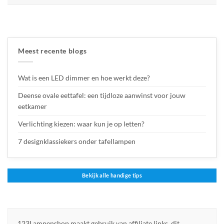
Meest recente blogs
Wat is een LED dimmer en hoe werkt deze?
Deense ovale eettafel: een tijdloze aanwinst voor jouw
eetkamer
Verlichting kiezen: waar kun je op letten?
7 designklassiekers onder tafellampen
Bekijk alle handige tips
123Lampenshop maakt gebruik van affiliate links, dit