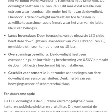
niet verblindt wordt wanneer je regelrecht in de lamp kijkt. De
downlight heeft een CRI van Ra80, dit maakt dat alle kleuren
extreem waarneembaar zijn onder het licht van de downlight.
Hierdoor is deze downlight mede ultiem toe te passen in
zakelijke toepassingen zoals firma’s waar het zien van de juiste
kleur van belang is.
Lange levensduur:
Door toepassing van de nieuwste LED chips
heeft deze downlight een levensduur van 25.000 branduren. Bij
gemiddeld utiliseer komt dit neer op 10 jaar.
Overspanningsbeveiliging:
De downlight heeft een
overspannings- en kortsluiting bescherming van 0.5KV dit maakt
de downlight extra beschermd bij het installeren.
Geschikt voor sensor:
Je kunt zonder aanpassingen aan deze
downlight een sensor aansluiten. Denk hierbij aan een
bewegingssensor of schemerschakelaar.
Een duurzame optie
De LED downlight is de duurzame keuzemogelijkheid voor
kantoren, publieke plekken en praktijken. Dit komt omdat de
downlight gecreëerd is van zeer licht polypropyleen en polystyreen