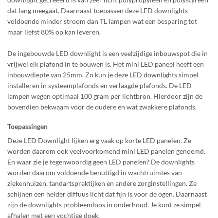
dat lang meegaat. Daarnaast toepassen deze LED downlights
voldoende minder stroom dan TL lampen wat een besparing tot
maar liefst 80% op kan leveren.
De ingebouwde LED downlight is een veelzijdige inbouwspot die in
vrijwel elk plafond in te bouwen is. Het mini LED paneel heeft een
inbouwdiepte van 25mm. Zo kun je deze LED downlights simpel
installeren in systeemplafonds en verlaagde plafonds. De LED
lampen wegen optimaal 100 gram per lichtbron. Hierdoor zijn de
bovendien bekwaam voor de oudere en wat zwakkere plafonds.
Toepassingen
Deze LED Downlight lijken erg vaak op korte LED panelen. Ze
worden daarom ook veelvoorkomend mini LED panelen genoemd.
En waar zie je tegenwoordig geen LED panelen? De downlights
worden daarom voldoende benuttigd in wachtruimtes van
ziekenhuizen, tandartspraktijken en andere zorginstellingen. Ze
schijnen een helder diffuus licht dat fijn is voor de ogen. Daarnaast
zijn de downlights probleemloos in onderhoud. Je kunt ze simpel
afhalen met een vochtige doek.