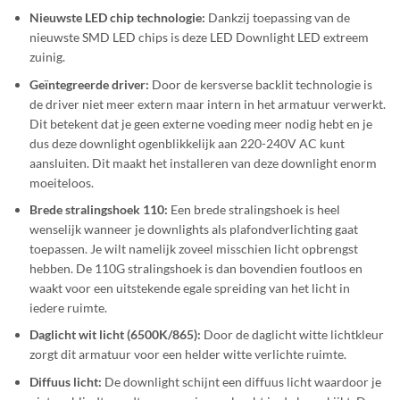
Nieuwste LED chip technologie:
Dankzij toepassing van de
nieuwste SMD LED chips is deze LED Downlight LED extreem
zuinig.
Geïntegreerde driver:
Door de kersverse backlit technologie is
de driver niet meer extern maar intern in het armatuur verwerkt.
Dit betekent dat je geen externe voeding meer nodig hebt en je
dus deze downlight ogenblikkelijk aan 220-240V AC kunt
aansluiten. Dit maakt het installeren van deze downlight enorm
moeiteloos.
Brede stralingshoek 110:
Een brede stralingshoek is heel
wenselijk wanneer je downlights als plafondverlichting gaat
toepassen. Je wilt namelijk zoveel misschien licht opbrengst
hebben. De 110G stralingshoek is dan bovendien foutloos en
waakt voor een uitstekende egale spreiding van het licht in
iedere ruimte.
Daglicht wit licht (6500K/865):
Door de daglicht witte lichtkleur
zorgt dit armatuur voor een helder witte verlichte ruimte.
Diffuus licht:
De downlight schijnt een diffuus licht waardoor je