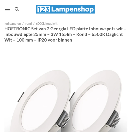
Ga
naar
inhoud
led panelen
/
rond
/
6000k koud wit
HOFTRONIC Set van 2 Georgia LED platte Inbouwspots wit –
inbouwdiepte 25mm – 3W 155lm – Rond – 6500K Daglicht
Wit – 100 mm – IP20 voor binnen