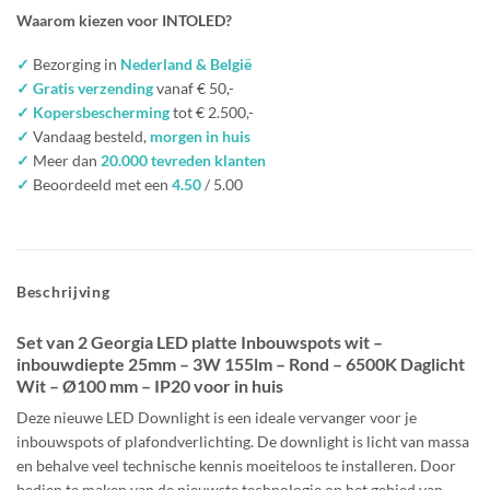
Waarom kiezen voor INTOLED?
✓
Bezorging in
Nederland & België
✓ Gratis verzending
vanaf € 50,-
✓ Kopersbescherming
tot € 2.500,-
✓
Vandaag besteld,
morgen in huis
✓
Meer dan
20.000 tevreden klanten
✓
Beoordeeld met een
4.50
/ 5.00
Beschrijving
Set van 2 Georgia LED platte Inbouwspots wit –
inbouwdiepte 25mm – 3W 155lm – Rond – 6500K Daglicht
Wit – Ø100 mm – IP20 voor in huis
Deze nieuwe LED Downlight is een ideale vervanger voor je
inbouwspots of plafondverlichting. De downlight is licht van massa
en behalve veel technische kennis moeiteloos te installeren. Door
bedien te maken van de nieuwste technologie op het gebied van